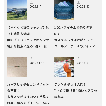
2026.8.7
2025.9.30
【バイク×海辺キャンプ】釣
100均アイテムで釣りギア
りも絶景も満喫！
DIY！
南紀「くじらロックキャンプ
カスタム＆快適収納！フッ
場」を拠点に巡る1泊2日旅
ク・ルアーケースのアイデア
2025.11.26
2026.8.7
ハーフヒッチもエンドノット
テンヤタチウオ入門！
も不要！
“止めて掛ける”誘いとアワセ
もうスッポ抜けない！手早く
の基本
確実に結べる「イージーSCノ