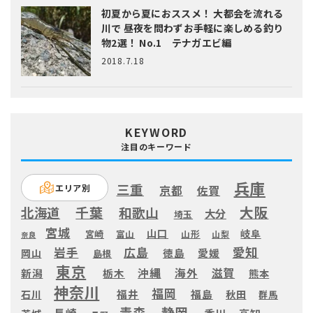
初夏から夏におススメ！ 大都会を流れる
川で 昼夜を問わずお手軽に楽しめる釣り
物2選！ No.1 テナガエビ編
2018.7.18
KEYWORD
注目のキーワード
兵庫
三重
エリア別
京都
佐賀
大阪
千葉
北海道
和歌山
大分
埼玉
宮城
山口
岐阜
宮崎
富山
山形
山梨
奈良
愛知
広島
岩手
徳島
愛媛
岡山
島根
東京
滋賀
沖縄
海外
新潟
栃木
熊本
神奈川
福岡
福井
福島
秋田
石川
群馬
静岡
青森