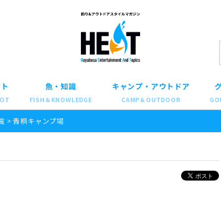
ット
魚・知識
キャンプ・アウトドア
POT
FISH＆KNOWLEDGE
CAMP＆OUTDOOR
GO
覧
>
青桐キャンプ場