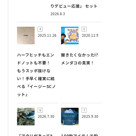
りデビュー応援」 セット
2026.8.3
2025.11.26
2020.12.9
ハーフヒッチもエン
聞きたくなかった!?
ドノットも不要！
メンダコの真実！
もうスッポ抜けな
い！手早く確実に結
べる「イージーSCノ
ット」
2026.7.30
2025.9.30
「アタリがあっても
100均アイテムで釣