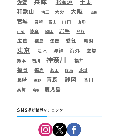
兵庫
千葉
北海道
佐賀
大阪
和歌山
大分
埼玉
奈良
宮城
山口
宮崎
富山
山形
岩手
岐阜
岡山
島根
山梨
愛知
広島
徳島
愛媛
新潟
東京
滋賀
沖縄
海外
栃木
神奈川
福井
熊本
石川
福岡
福島
秋田
茨城
群馬
静岡
青森
長崎
香川
長野
鹿児島
高知
鳥取
SNS
最新情報をチェック