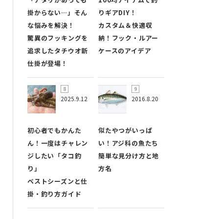
掛からない…」そん
りギアDIY！
な悩みを解決！
カスタム＆快適収
驚異のフッキングを
納！フック・ルアー
追求したタチウオ新
ケースのアイデア
仕掛が登場！
2025.9.12
2016.8.20
初心者でもかんた
似たやつがいっぱ
ん！一度はチャレン
い！アジ科の魚たち
ジしたい「タコ釣
簡単な見分け方と地
り」
方名
ベストシーズンと仕
掛・釣り方ガイド