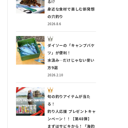
る!?
身近な食材で楽しむ新発想
の穴釣り
2026.8.6
ダイソーの「キャンプバケ
ツ」が便利！
水汲み…だけじゃない使い
方9選
2026.2.10
旬の釣りアイテムが当た
る！
釣り人応援 プレゼントキャ
ンペーン！！【第48弾】
まずはサビキから！「海釣