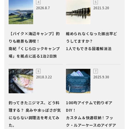
2026.8.7
2021.5.20
【バイク×海辺キャンプ】釣
縮められなくなった振出竿ど
りも絶景も満喫！
うしてますか？
南紀「くじらロックキャンプ
1人でもできる固着解消法
場」を拠点に巡る1泊2日旅
2018.3.22
2025.9.30
釣ってきたニジマス、どう料
100均アイテムで釣りギア
理する？ 臭みや水っぽさが気
DIY！
にならない調理法を考えてみ
カスタム＆快適収納！フッ
た。
ク・ルアーケースのアイデア