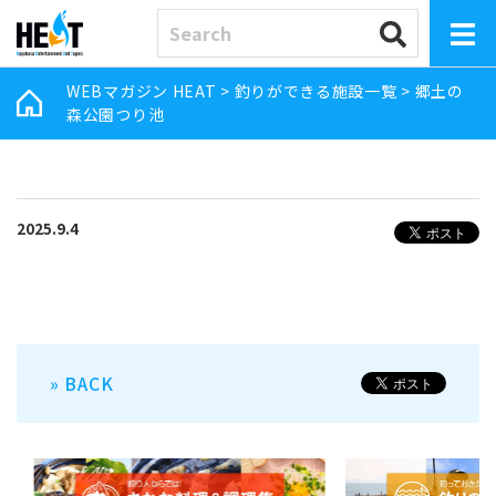
WEBマガジン HEAT
>
釣りができる施設一覧
>
郷土の
森公園つり池
2025.9.4
» BACK