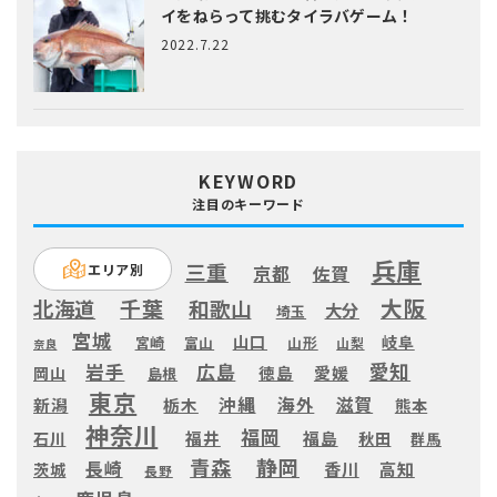
イをねらって挑むタイラバゲーム！
2022.7.22
KEYWORD
注目のキーワード
兵庫
三重
エリア別
京都
佐賀
大阪
千葉
北海道
和歌山
大分
埼玉
宮城
山口
岐阜
宮崎
富山
山形
山梨
奈良
愛知
広島
岩手
徳島
愛媛
岡山
島根
東京
滋賀
沖縄
海外
新潟
栃木
熊本
神奈川
福岡
福井
福島
秋田
石川
群馬
静岡
青森
長崎
高知
香川
茨城
長野