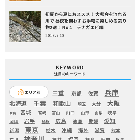
初夏から夏におススメ！ 大都会を流れる
川で 昼夜を問わずお手軽に楽しめる釣り
物2選！ No.1 テナガエビ編
2018.7.18
KEYWORD
注目のキーワード
兵庫
三重
エリア別
京都
佐賀
大阪
千葉
北海道
和歌山
大分
埼玉
宮城
山口
岐阜
宮崎
富山
山形
山梨
奈良
愛知
広島
岩手
徳島
愛媛
岡山
島根
東京
滋賀
沖縄
海外
新潟
栃木
熊本
神奈川
福岡
福井
福島
秋田
石川
群馬