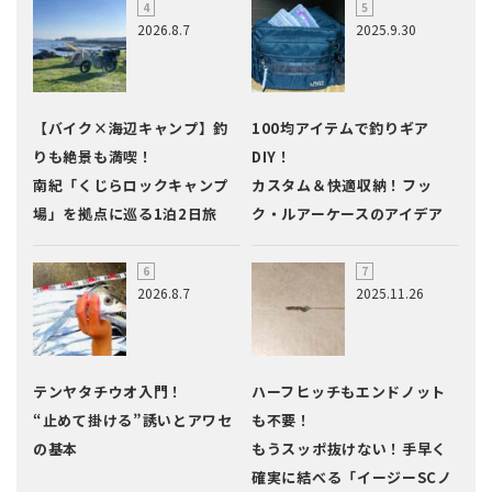
2026.8.7
2025.9.30
【バイク×海辺キャンプ】釣
100均アイテムで釣りギア
りも絶景も満喫！
DIY！
南紀「くじらロックキャンプ
カスタム＆快適収納！フッ
場」を拠点に巡る1泊2日旅
ク・ルアーケースのアイデア
2026.8.7
2025.11.26
テンヤタチウオ入門！
ハーフヒッチもエンドノット
“止めて掛ける”誘いとアワセ
も不要！
の基本
もうスッポ抜けない！手早く
確実に結べる「イージーSCノ