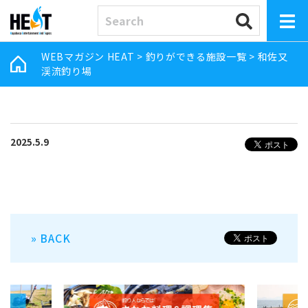
WEBマガジン HEAT
>
釣りができる施設一覧
>
和佐又
渓流釣り場
2025.5.9
» BACK