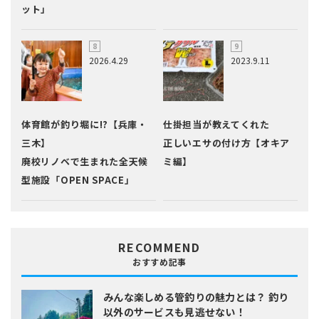
ット」
2026.4.29
2023.9.11
体育館が釣り堀に!?【兵庫・
仕掛担当が教えてくれた
三木】
正しいエサの付け方【オキア
廃校リノベで生まれた全天候
ミ編】
型施設「OPEN SPACE」
RECOMMEND
おすすめ記事
みんな楽しめる管釣りの魅力とは？
釣り
以外のサービスも見逃せない！