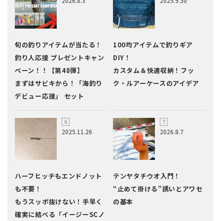
2026.8.3
2025.9.30
旬の釣りアイテムが当たる！
100均アイテムで釣りギア
釣り人応援 プレゼントキャン
DIY！
ペーン！！【第48弾】
カスタム＆快適収納！フッ
まずはサビキから！「海釣り
ク・ルアーケースのアイデア
デビュー応援」 セット
2025.11.26
2026.8.7
ハーフヒッチもエンドノット
テンヤタチウオ入門！
も不要！
“止めて掛ける”誘いとアワセ
もうスッポ抜けない！手早く
の基本
確実に結べる「イージーSCノ