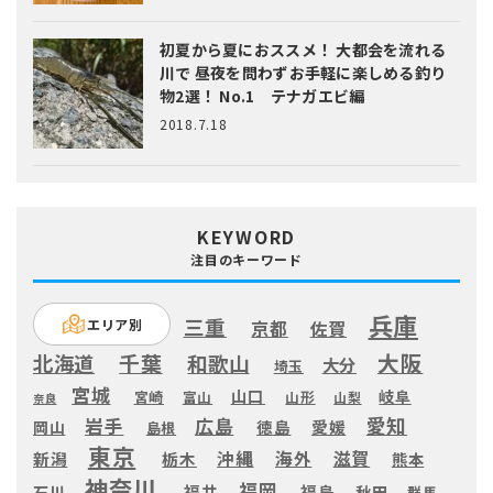
初夏から夏におススメ！ 大都会を流れる
川で 昼夜を問わずお手軽に楽しめる釣り
物2選！ No.1 テナガエビ編
2018.7.18
KEYWORD
注目のキーワード
兵庫
三重
エリア別
京都
佐賀
大阪
千葉
北海道
和歌山
大分
埼玉
宮城
山口
岐阜
宮崎
富山
山形
山梨
奈良
愛知
広島
岩手
徳島
愛媛
岡山
島根
東京
滋賀
沖縄
海外
新潟
栃木
熊本
神奈川
福岡
福井
福島
秋田
石川
群馬