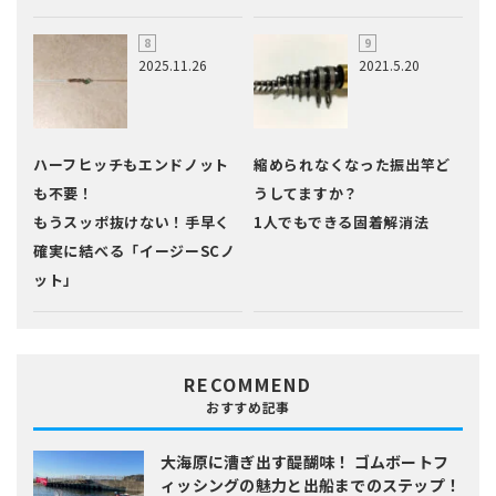
2025.11.26
2021.5.20
ハーフヒッチもエンドノット
縮められなくなった振出竿ど
も不要！
うしてますか？
もうスッポ抜けない！手早く
1人でもできる固着解消法
確実に結べる「イージーSCノ
ット」
RECOMMEND
おすすめ記事
大海原に漕ぎ出す醍醐味！
ゴムボートフ
ィッシングの魅力と出船までのステップ！