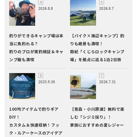
2026.8.8
2026.8.7
釣りができるキャンプ場は本
【バイク×海辺キャンプ】釣
当に魚釣れる？
りも絶景も満喫！
釣りのプロが実釣検証＆キャ
南紀「くじらロックキャンプ
ンプ飯も満喫
場」を拠点に巡る1泊2日旅
2025.9.30
2026.7.31
100均アイテムで釣りギア
【青森・小川原湖】無料で楽
DIY！
しむ「シジミ採り」！
カスタム＆快適収納！フッ
家族におすすめの夏レジャー
ク・ルアーケースのアイデア