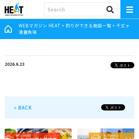
WEBマガジン HEAT
>
釣りができる施設一覧
>
千丈ヶ
滝養魚場
2026.6.23
» BACK