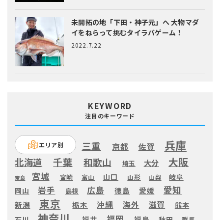
未開拓の地「下田・神子元」へ
大物マダ
イをねらって挑むタイラバゲーム！
2022.7.22
KEYWORD
注目のキーワード
兵庫
三重
エリア別
京都
佐賀
大阪
千葉
北海道
和歌山
大分
埼玉
宮城
山口
岐阜
宮崎
富山
山形
山梨
奈良
愛知
広島
岩手
徳島
愛媛
岡山
島根
東京
滋賀
沖縄
海外
新潟
栃木
熊本
神奈川
福岡
福井
福島
秋田
石川
群馬