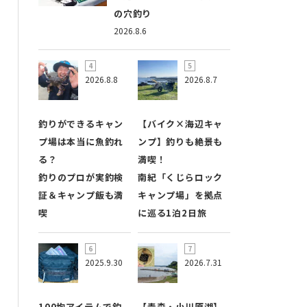
の穴釣り
2026.8.6
2026.8.8
2026.8.7
釣りができるキャン
【バイク×海辺キャ
プ場は本当に魚釣れ
ンプ】釣りも絶景も
る？
満喫！
釣りのプロが実釣検
南紀「くじらロック
証＆キャンプ飯も満
キャンプ場」を拠点
喫
に巡る1泊2日旅
2025.9.30
2026.7.31
100均アイテムで釣
【青森・小川原湖】