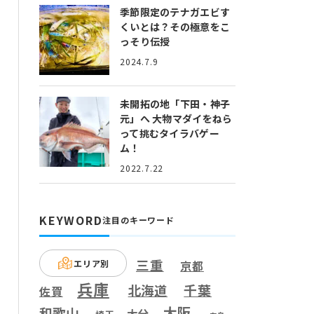
季節限定のテナガエビす
くいとは？
その極意をこ
っそり伝授
2024.7.9
未開拓の地「下田・神子
元」へ
大物マダイをねら
って挑むタイラバゲー
ム！
2022.7.22
KEYWORD
注目のキーワード
三重
エリア別
京都
兵庫
千葉
北海道
佐賀
大阪
和歌山
大分