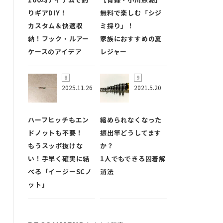
りギアDIY！
無料で楽しむ「シジ
カスタム＆快適収
ミ採り」！
納！フック・ルアー
家族におすすめの夏
ケースのアイデア
レジャー
2025.11.26
2021.5.20
ハーフヒッチもエン
縮められなくなった
ドノットも不要！
振出竿どうしてます
もうスッポ抜けな
か？
い！手早く確実に結
1人でもできる固着解
べる「イージーSCノ
消法
ット」