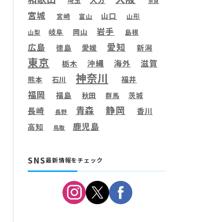
埼玉
奈良
宮城
山口
宮崎
富山
山形
岩手
岐阜
岡山
島根
山梨
愛知
広島
徳島
愛媛
新潟
東京
滋賀
沖縄
海外
栃木
神奈川
福井
熊本
石川
福岡
福島
秋田
茨城
群馬
静岡
青森
長崎
香川
長野
鹿児島
高知
鳥取
SNS
最新情報をチェック