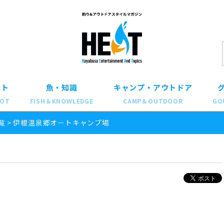
ット
魚・知識
キャンプ・アウトドア
POT
FISH＆KNOWLEDGE
CAMP＆OUTDOOR
GO
覧
>
伊根温泉郷オートキャンプ場