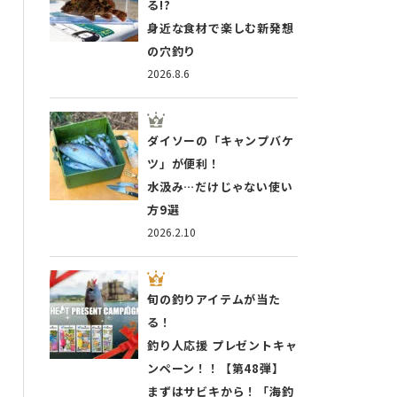
る!?
身近な食材で楽しむ新発想
の穴釣り
2026.8.6
ダイソーの「キャンプバケ
ツ」が便利！
水汲み…だけじゃない使い
方9選
2026.2.10
旬の釣りアイテムが当た
る！
釣り人応援 プレゼントキャ
ンペーン！！【第48弾】
まずはサビキから！「海釣