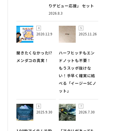
りデビュー応援」 セット
2026.8.3
2020.12.9
2025.11.26
聞きたくなかった!?
ハーフヒッチもエン
メンダコの真実！
ドノットも不要！
もうスッポ抜けな
い！手早く確実に結
べる「イージーSCノ
ット」
2025.9.30
2026.7.30
100均アイテムで釣
「アタリがあっても