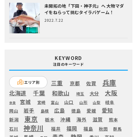
未開拓の地「下田・神子元」へ
大物マダ
イをねらって挑むタイラバゲーム！
2022.7.22
KEYWORD
注目のキーワード
兵庫
三重
エリア別
京都
佐賀
大阪
千葉
北海道
和歌山
大分
埼玉
宮城
山口
岐阜
宮崎
富山
山形
山梨
奈良
愛知
広島
岩手
徳島
愛媛
岡山
島根
東京
滋賀
沖縄
海外
新潟
栃木
熊本
神奈川
福岡
福井
福島
秋田
石川
群馬
静岡
青森