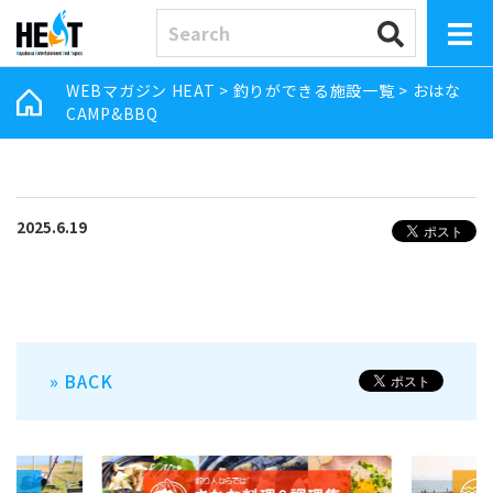
WEBマガジン HEAT
>
釣りができる施設一覧
>
おはな
CAMP&BBQ
2025.6.19
» BACK