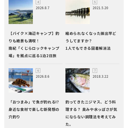
2026.8.7
2021.5.20
【バイク×海辺キャンプ】釣
縮められなくなった振出竿ど
りも絶景も満喫！
うしてますか？
南紀「くじらロックキャンプ
1人でもできる固着解消法
場」を拠点に巡る1泊2日旅
2026.8.6
2018.3.22
「おつまみ」で魚が釣れる!?
釣ってきたニジマス、どう料
身近な食材で楽しむ新発想の
理する？ 臭みや水っぽさが気
穴釣り
にならない調理法を考えてみ
た。