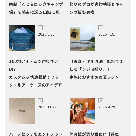
南紀「くじらロックキャンプ
釣りのプロが実釣検証＆キャ
場」を拠点に巡る1泊2日旅
ンプ飯も満喫
2025.9.30
2026.7.31
100均アイテムで釣りギア
【青森・小川原湖】無料で楽
DIY！
しむ「シジミ採り」！
カスタム＆快適収納！フッ
家族におすすめの夏レジャー
ク・ルアーケースのアイデア
2025.11.26
2026.4.29
ハーフヒッチもエンドノット
体育館が釣り堀に!?【兵庫・