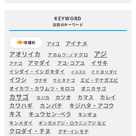
KEYWORD
注目のキーワード
アイナメ
魚種別
アイゴ
アジ
アオリイカ
アカムツ･ノドグロ
アマダイ
イサキ
アユ･コアユ
アナゴ
イシダイ・イシガキダイ
イトヨリダイ
イスズミ
イワシ
エビ・テナガエビ
ウナギ
ウミタナゴ
オイカワ・カワムツ・モロコ
オニカサゴ
カサゴ
カツオ
カマス
カレイ
カジカ
カワハギ
カンパチ
キジハタ・アコウ
キス
キュウセン･ベラ
キンギョ
キンメダイ
ギンガメアジ・ロウニンアジ など
クロダイ・チヌ
グチ･イシモチ