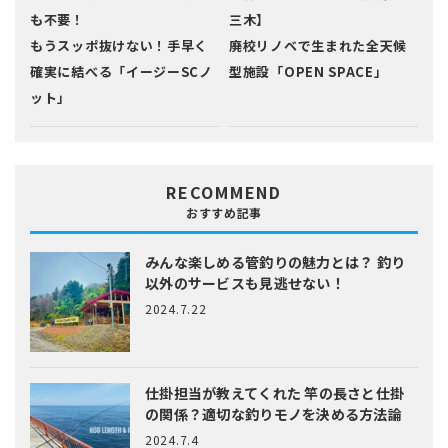
も不要！
三木】
もうスッポ抜けない！手早く
廃校リノベで生まれた全天候
確実に結べる「イージーSCノ
型施設「OPEN SPACE」
ット」
RECOMMEND
おすすめ記事
みんな楽しめる管釣りの魅力とは？
釣り
以外のサービスも見逃せない！
2024.7.22
仕掛担当が教えてくれた
竿の長さと仕掛
の関係？適切な釣りモノを決める方法論
2024.7.4