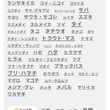
ケンサキイカ
コイ・ニゴイ
コウイカ
サバ
サケ･アキアジ
コブダイ
サッパ・コノシロ
サワラ・サゴシ
スズキ
サヨリ
シイラ
タイ
ソイ
スルメイカ
スズメダイ
タチウオ
タコ
タナゴ
タラ
タカノハダイ
トラウト･マス
ナマズ
チダイ・レンコダイ
ニザダイ・サンノジ
ネズミゴチ・メゴチ
ニシン
ハタ
ハゼ
ヒラマサ
ネンブツダイ
ヒラメ
フグ
フエダイ・フエフキダイ
ブラックバス
フナ･ヘラブナ
ブダイ
ブリ･ハマチ
ホウボウ
ホッケ
マエソ・エソ
マゴチ
マグロ
ムツ･クロムツ
メバル
メジナ･グレ
ヤリイカ
メッキ
ワカサギ
エリア別