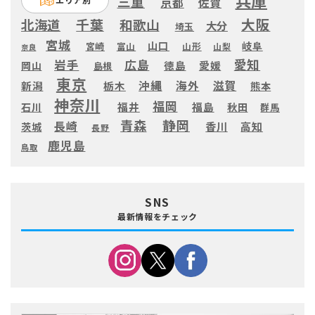
兵庫
三重
京都
佐賀
大阪
千葉
北海道
和歌山
大分
埼玉
宮城
山口
岐阜
宮崎
富山
山形
山梨
奈良
愛知
広島
岩手
徳島
愛媛
岡山
島根
東京
滋賀
沖縄
海外
新潟
栃木
熊本
神奈川
福岡
福井
福島
秋田
石川
群馬
静岡
青森
長崎
高知
香川
茨城
長野
鹿児島
鳥取
SNS
最新情報をチェック