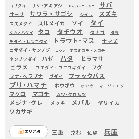
サバ
サケ･アキアジ
コブダイ
サッパ・コノシロ
サワラ・サゴシ
スズキ
サヨリ
シイラ
タイ
ソイ
スルメイカ
スズメダイ
タチウオ
タコ
タナゴ
タラ
タカノハダイ
トラウト･マス
ナマズ
チダイ・レンコダイ
ニザダイ・サンノジ
ネズミゴチ・メゴチ
ニシン
ハタ
ヒラマサ
ハゼ
ネンブツダイ
ヒラメ
フグ
フエダイ・フエフキダイ
ブラックバス
フナ･ヘラブナ
ブダイ
ブリ･ハマチ
ホウボウ
ホッケ
マエソ・エソ
マゴチ
マグロ
ムツ･クロムツ
メバル
メジナ･グレ
ヤリイカ
メッキ
ワカサギ
兵庫
三重
エリア別
京都
佐賀