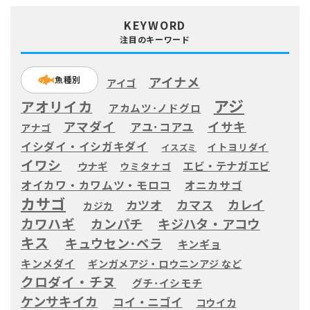
KEYWORD
注目のキーワード
アイナメ
魚種別
アイゴ
アジ
アオリイカ
アカムツ･ノドグロ
アマダイ
イサキ
アユ･コアユ
アナゴ
イシダイ・イシガキダイ
イトヨリダイ
イスズミ
イワシ
エビ・テナガエビ
ウナギ
ウミタナゴ
オイカワ・カワムツ・モロコ
オニカサゴ
カサゴ
カツオ
カマス
カレイ
カジカ
カワハギ
カンパチ
キジハタ・アコウ
キス
キュウセン･ベラ
キンギョ
キンメダイ
ギンガメアジ・ロウニンアジ など
クロダイ・チヌ
グチ･イシモチ
ケンサキイカ
コイ・ニゴイ
コウイカ