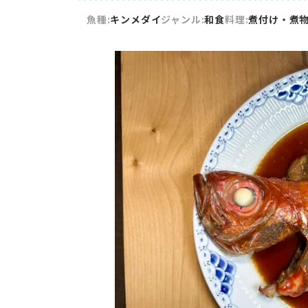
魚種:
キンメダイ
ジャンル:
和食
料理:
煮付け・煮