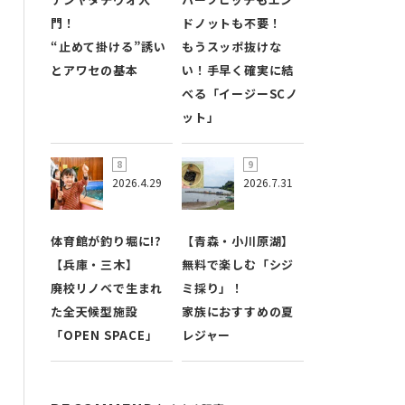
門！
ドノットも不要！
“止めて掛ける”誘い
もうスッポ抜けな
とアワセの基本
い！手早く確実に結
べる「イージーSCノ
ット」
2026.4.29
2026.7.31
体育館が釣り堀に!?
【青森・小川原湖】
【兵庫・三木】
無料で楽しむ「シジ
廃校リノベで生まれ
ミ採り」！
た全天候型施設
家族におすすめの夏
「OPEN SPACE」
レジャー