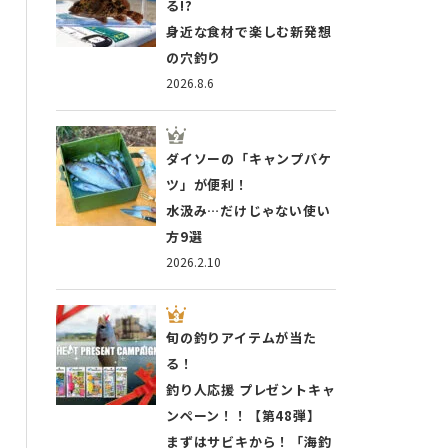
る!?
身近な食材で楽しむ新発想
の穴釣り
2026.8.6
ダイソーの「キャンプバケ
ツ」が便利！
水汲み…だけじゃない使い
方9選
2026.2.10
旬の釣りアイテムが当た
る！
釣り人応援 プレゼントキャ
ンペーン！！【第48弾】
まずはサビキから！「海釣