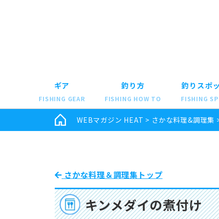
ギア
釣り方
釣りスポ
FISHING GEAR
FISHING HOW TO
FISHING S
WEBマガジン HEAT
>
さかな料理&調理集
さかな料理＆調理集トップ
キンメダイの煮付け