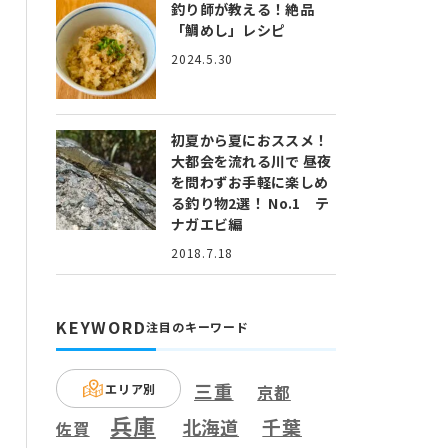
釣り師が教える！絶品
「鯛めし」レシピ
2024.5.30
初夏から夏におススメ！
大都会を流れる川で 昼夜
を問わずお手軽に楽しめ
る釣り物2選！ No.1 テ
ナガエビ編
2018.7.18
KEYWORD
注目のキーワード
三重
エリア別
京都
兵庫
千葉
北海道
佐賀