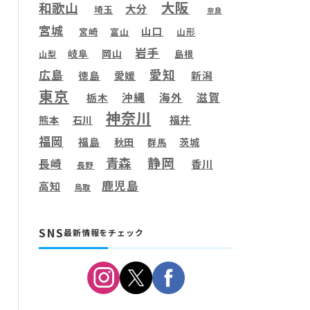
大阪
和歌山
大分
埼玉
奈良
宮城
山口
宮崎
富山
山形
岩手
岐阜
岡山
島根
山梨
愛知
広島
徳島
愛媛
新潟
東京
滋賀
沖縄
海外
栃木
神奈川
福井
熊本
石川
福岡
福島
秋田
茨城
群馬
静岡
青森
長崎
香川
長野
鹿児島
高知
鳥取
SNS
最新情報をチェック