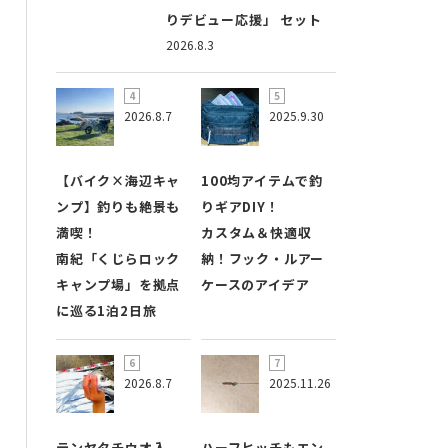
りデビュー応援」 セット
2026.8.3
2026.8.7
2025.9.30
【バイク×海辺キャ
100均アイテムで釣
ンプ】釣りも絶景も
りギアDIY！
満喫！
カスタム＆快適収
南紀「くじらロック
納！フック・ルアー
キャンプ場」を拠点
ケースのアイデア
に巡る1泊2日旅
2026.8.7
2025.11.26
テンヤタチウオ入
ハーフヒッチもエン