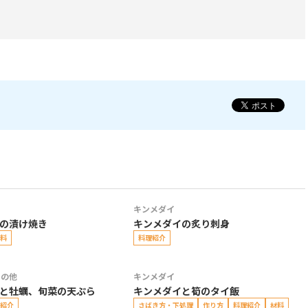
キンメダイ
の漬け焼き
キンメダイの炙り刺身
料
料理紹介
その他
キンメダイ
と牡蠣、旬菜の天ぷら
キンメダイと筍のタイ飯
紹介
さばき方・下処理
作り方
料理紹介
材料