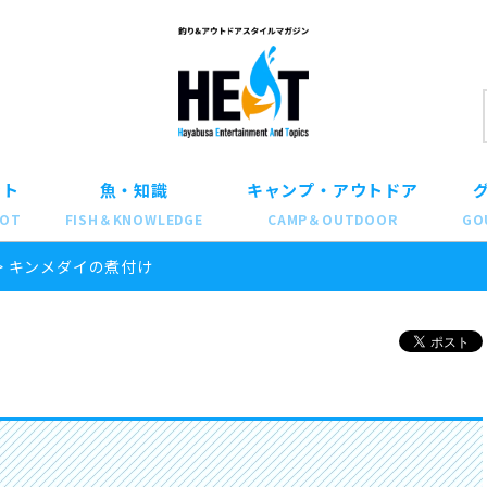
ット
魚・知識
キャンプ・アウトドア
POT
FISH＆KNOWLEDGE
CAMP＆OUTDOOR
GO
>
キンメダイの煮付け