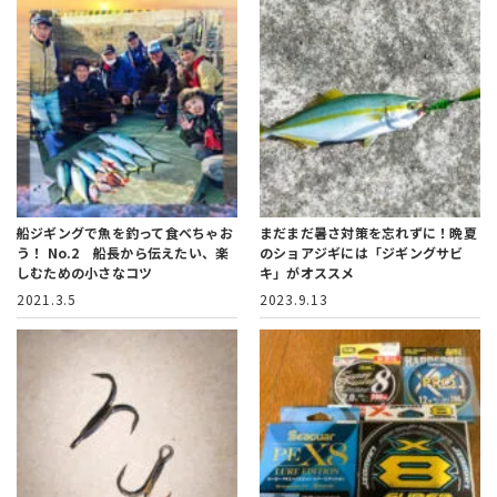
船ジギングで魚を釣って食べちゃお
まだまだ暑さ対策を忘れずに！
晩夏
う！
No.2 船長から伝えたい、楽
のショアジギには「ジギングサビ
しむための小さなコツ
キ」がオススメ
2021.3.5
2023.9.13