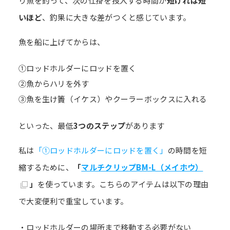
り魚を釣って、次の仕掛を投入する時間が
短ければ短
いほど
、釣果に大きな差がつくと感じています。
魚を船に上げてからは、
①ロッドホルダーにロッドを置く
②魚からハリを外す
③魚を生け簀（イケス）やクーラーボックスに入れる
といった、最低
3つのステップ
があります
私は
「①ロッドホルダーにロッドを置く」
の時間を短
縮するために、
「
マルチクリップBM-L（メイホウ）
」
を使っています。こちらのアイテムは以下の理由
で大変便利で重宝しています。
・ロッドホルダーの場所まで移動する必要がない