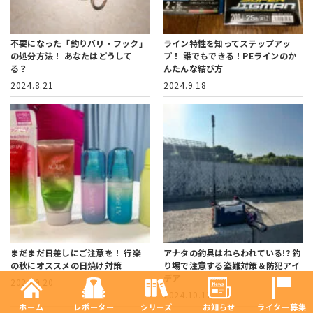
不要になった「釣りバリ・フック」
ライン特性を知ってステップアッ
の処分方法！
あなたはどうして
プ！
誰でもできる！PEラインのか
る？
んたんな結び方
2024.8.21
2024.9.18
まだまだ日差しにご注意を！
行楽
アナタの釣具はねらわれている!?
釣
の秋にオススメの日焼け対策
り場で注意する盗難対策＆防犯アイ
デア
2024.9.20
2024.10.11
ホーム
レポーター
シリーズ
お知らせ
ライター募集