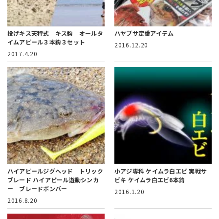
投げキス天秤式 キス鈎 オールタ
ハヤブサ定番アイテム
イムアピール３本鈎３セット
2016.12.20
2017.4.20
ハイアピールジグヘッド トリック
小アジ専科 ケイムラ白エビ 実戦サ
ブレード ハイアピール遊動シンカ
ビキ ケイムラ白エビ6本鈎
ー ブレードボンバー
2016.1.20
2016.8.20