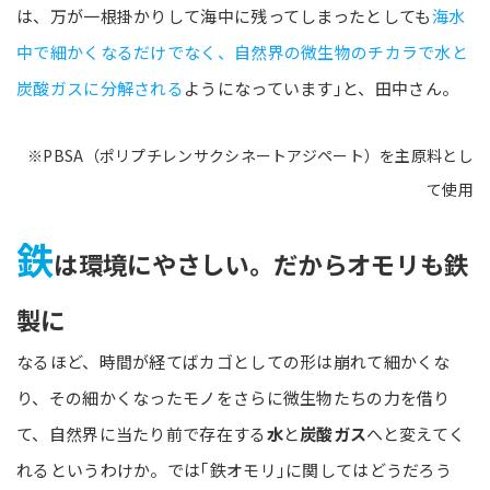
は、万が一根掛かりして海中に残ってしまったとしても
海水
中で細かくなるだけでなく、自然界の微生物のチカラで水と
炭酸ガスに分解される
ようになっています｣と、田中さん。
※PBSA（ポリプチレンサクシネートアジペート）を主原料とし
て使用
鉄
は環境にやさしい。だからオモリも鉄
製に
なるほど、時間が経てばカゴとしての形は崩れて細かくな
り、その細かくなったモノをさらに微生物たちの力を借り
て、自然界に当たり前で存在する
水
と
炭酸ガス
へと変えてく
れるというわけか。では｢鉄オモリ｣に関してはどうだろう