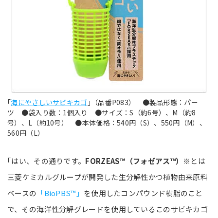
｢
海にやさしいサビキカゴ
｣（品番P083） ●製品形態：パー
ツ ●袋入り数：1個入り ●サイズ：S（約6号）、M（約8
号）、L（約10号） ●本体価格：540円（S）、550円（M）、
560円（L）
｢はい、その通りです。
FORZEAS™（フォゼアス™）
※とは
三菱ケミカルグループが開発した生分解性かつ植物由来原料
ベースの
「BioPBS™」
を使用したコンパウンド樹脂のこと
で、その海洋性分解グレードを使用しているこのサビキカゴ