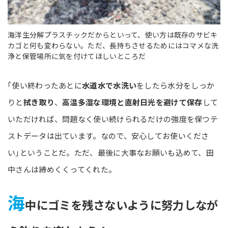
海洋生分解プラスチックだからといって、使い方は既存のサビキ
カゴと何も変わらない。ただ、長持ちさせるためにはコマメな洗
浄と保管場所に気を付けてほしいところだ
｢使い終わったあとに
水道水で水洗い
をしたら水分をしっか
りと
拭き取り
、
高温多湿な環境と直射日光を避けて保存
して
いただければ、問題なく使い続けられるだけの強度を保つテ
ストデータは出ています。なので、安心してお使いくださ
い｣ということだ。ただ、最後に大事なお願いも込めて、田
中さんは締めくくってくれた。
海
中にゴミを残さないように努力しなが