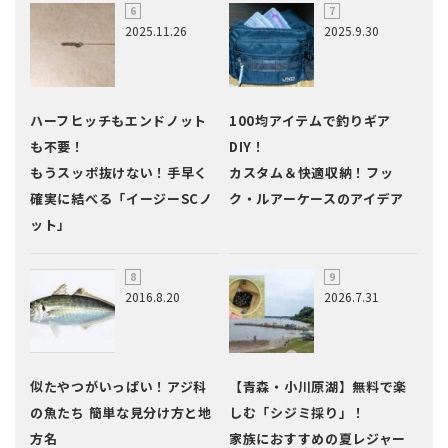
2025.11.26
2025.9.30
ハーフヒッチもエンドノット
100均アイテムで釣りギア
も不要！
DIY！
もうスッポ抜けない！手早く
カスタム＆快適収納！フッ
確実に結べる「イージーSCノ
ク・ルアーケースのアイデア
ット」
2016.8.20
2026.7.31
似たやつがいっぱい！アジ科
【青森・小川原湖】無料で楽
の魚たち 簡単な見分け方と地
しむ「シジミ採り」！
方名
家族におすすめの夏レジャー