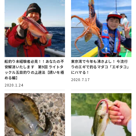
船釣り未経験者必見！！あなたの不
東京湾で今年も沸きよし！
今流行
安解消いたします 第9回 ライトタ
りのエギで釣るマダコ「エギタコ」
ックル五目釣りの上達法【誘いを極
にハマる！
める編】
2020.7.17
2020.1.24