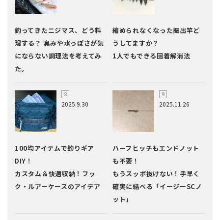
釣ってきたニジマス、どう料
縮められなくなった振出竿ど
理する？ 臭みや水っぽさが気
うしてますか？
にならない調理法を考えてみ
1人でもできる固着解消法
た。
2025.9.30
2025.11.26
100均アイテムで釣りギア
ハーフヒッチもエンドノット
DIY！
も不要！
カスタム＆快適収納！フッ
もうスッポ抜けない！手早く
ク・ルアーケースのアイデア
確実に結べる「イージーSCノ
ット」