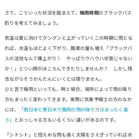
さて、こういった状況を踏まえて、
梅雨時期
のブラックバス
釣りを考えてみましょう。
気温は夏に向けてグングンと上がっていくこの時期に雨とな
れば、水温もほどよく下がり、酸素の量も増え「ブラックバ
スの活性なんて爆上がり！ やっぱりウハウハ状態じゃない
か！」とつい顔がほころんできたりしませんか？ しかし残
念ながらそうかんたんにいくとは限りません。
ひと言で梅雨といっても、時と場合、場所によって雨の降り
方もまったく変わってきます。実際に気象予報士の方のなか
には、
「西日本と東日本で梅雨の雨の降り方はまったく違
う」
とおっしゃる方もいるくらい違いがあるのです。
「シトシト」と控えめな雨も長く太陽をさえぎっていれば水