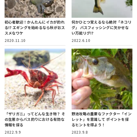
初心者歓迎！かんたんにイカが釣れ
何かひとつ覚えるなら絶対「ネコリ
る!?
エギングを始めるなら秋がおス
グ」
バスフィッシングに欠かせな
スメなワケ
い万能リグ!?
2020.11.10
2022.6.10
「ザリガニ」ってどんな生き物？
そ
野池攻略の重要なファクター「イン
の生態からバス釣りにおける有効な
レット」を意識して
ポイントを探
情報を探る
るヒントを得よう！
2022.9.9
2023.9.8