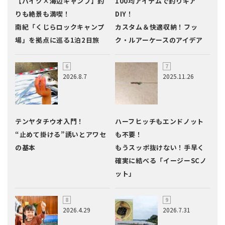
【バイク×海辺キャンプ】釣
100均アイテムで釣りギア
りも絶景も満喫！
DIY！
南紀「くじらロックキャンプ
カスタム＆快適収納！フッ
場」を拠点に巡る1泊2日旅
ク・ルアーケースのアイデア
2026.8.7
2025.11.26
テンヤタチウオ入門！
ハーフヒッチもエンドノット
“止めて掛ける”誘いとアワセ
も不要！
の基本
もうスッポ抜けない！手早く
確実に結べる「イージーSCノ
ット」
2026.4.29
2026.7.31