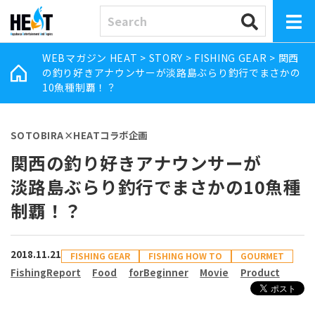
WEBマガジン HEAT
>
STORY
>
FISHING GEAR
>
関西
の釣り好きアナウンサーが淡路島ぶらり釣行でまさかの
10魚種制覇！？
SOTOBIRA×HEATコラボ企画
関西の釣り好きアナウンサーが
淡路島ぶらり釣行でまさかの10魚種
制覇！？
2018.11.21
FISHING GEAR
FISHING HOW TO
GOURMET
FishingReport
Food
forBeginner
Movie
Product