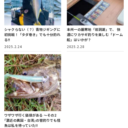
シャクらない（？）青物ジギングに
本州一の厳寒地「岩洞湖」で、
快
初挑戦！
「タダ巻き」でも十分釣れ
適にワカサギ釣りを楽しむ「ドーム
る!!
船」はいかが？
2025.2.24
2025.2.28
ワザワザ行く価値がある ～その2
｢激近の異国・台湾｣の管釣りでも怪
魚は私を待っていた!!