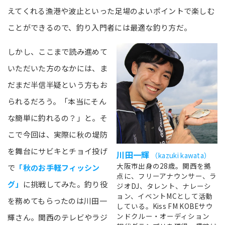
えてくれる漁港や波止といった足場のよいポイントで楽しむ
ことができるので、釣り入門者には最適な釣り方だ。
しかし、ここまで読み進めて
いただいた方のなかには、ま
だまだ半信半疑という方もお
られるだろう。「本当にそん
な簡単に釣れるの？」と。そ
こで今回は、実際に秋の堤防
を舞台にサビキとチョイ投げ
川田一輝
（kazuki kawata）
大阪市出身の28歳。関西を拠
で
「秋のお手軽フィッシン
点に、フリーアナウンサー、ラ
グ」
に挑戦してみた。釣り役
ジオDJ、タレント、ナレーシ
ョン、イベントMCとして活動
を務めてもらったのは川田一
している。Kiss FM KOBEサウ
ンドクルー・オーディション
輝さん。関西のテレビやラジ