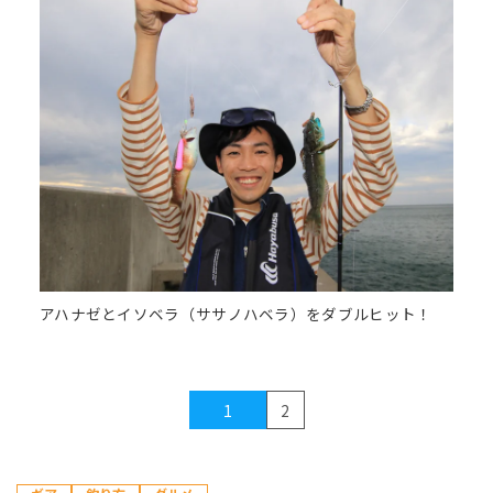
アハナゼとイソベラ（ササノハベラ）をダブルヒット！
1
2