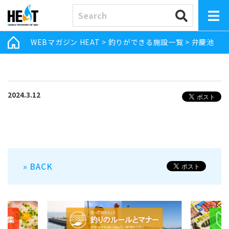
WEBマガジン HEAT
>
釣りができる施設一覧
>
弁慶池
2024.3.12
» BACK