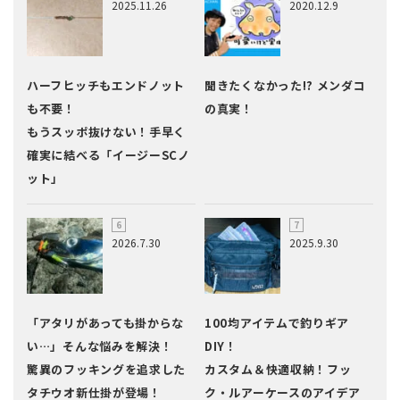
2025.11.26
2020.12.9
ハーフヒッチもエンドノット
聞きたくなかった!? メンダコ
も不要！
の真実！
もうスッポ抜けない！手早く
確実に結べる「イージーSCノ
ット」
2026.7.30
2025.9.30
「アタリがあっても掛からな
100均アイテムで釣りギア
い…」そんな悩みを解決！
DIY！
驚異のフッキングを追求した
カスタム＆快適収納！フッ
タチウオ新仕掛が登場！
ク・ルアーケースのアイデア