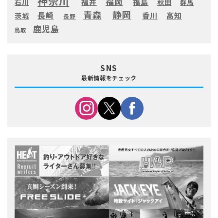
神奈川
福岡
福井
福島
秋田
石川
群馬
静岡
青森
長崎
高知
香川
茨城
長野
鹿児島
鳥取
SNS
最新情報をチェック