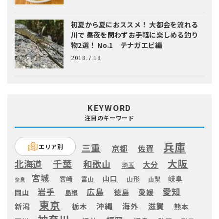
初夏から夏におススメ！ 大都会を流れる
川で 昼夜を問わずお手軽に楽しめる釣り
物2選！ No.1 テナガエビ編
2018.7.18
KEYWORD
注目のキーワード
兵庫
三重
エリア別
京都
佐賀
大阪
千葉
北海道
和歌山
大分
埼玉
宮城
山口
岐阜
宮崎
富山
山形
山梨
奈良
愛知
広島
岩手
徳島
愛媛
岡山
島根
東京
滋賀
沖縄
海外
新潟
栃木
熊本