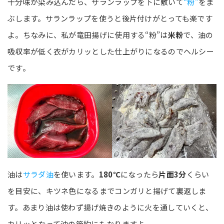
十分味が染み込んだら、サランラップを下に敷いて
“粉”
をま
ぶします。サランラップを使うと後片付けがとっても楽です
よ。ちなみに、私が竜田揚げに使用する“粉”は
米粉
で、油の
吸収率が低く衣がカリッとした仕上がりになるのでヘルシー
です。
油は
サラダ油
を使います。
180℃
になったら
片面3分
くらい
を目安に、キツネ色になるまでコンガリと揚げて裏返しま
す。あまり油は使わず揚げ焼きのように火を通していくと、
カリッとなって油の節約にもなりますよ。