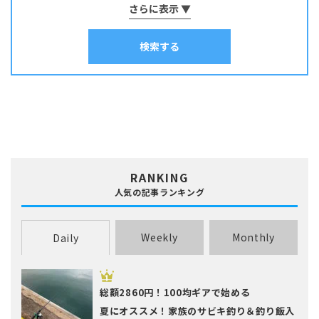
しゃぶしゃぶ
そうめん
さらに表示 ▼
ソテー
タコ焼き
チヂミ
スズキ
スズメダイ
スルメイカ
ソイ
その他
タイ
チャーハン
パスタ
ホイル焼き
マリネ
みりん干し
タカノハダイ
タコ
タチウオ
タナゴ
タラ
検索する
ムニエル
串物
丼
出汁
刺身
南蛮漬け
和え物
塩焼き
塩辛
チダイ・レンコダイ
トラウト･マス
ナマズ
寿司
干物
揚げ物
昆布締め
春巻き
汁物
漬け料理
ニザダイ・サンノジ
ニシン
ネズミゴチ・メゴチ
炊き込みご飯
炒め物
焼き物
照り焼き
煮付け・煮物
ネンブツダイ
ハゼ
ハタ
ヒラマサ
ヒラメ
煮込み料理
燻製
茹で料理
蒸し料理
酢締め
鍋
麺類
フエダイ・フエフキダイ
フグ
ブダイ
フナ･ヘラブナ
ブラックバス
ブリ･ハマチ
ホウボウ
ホッケ
マエソ・エソ
マグロ
マゴチ
ムツ･クロムツ
メジナ･グレ
メッキ
メバル
RANKING
ヤリイカ
ワカサギ
人気の記事ランキング
Weekly
Monthly
Daily
総額2860円！100均ギアで始める
夏にオススメ！家族のサビキ釣り＆釣り飯入