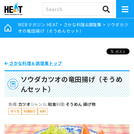
WEBマガジン HEAT
>
さかな料理&調理集
>
ソウダカツ
オの竜田揚げ（そうめんセット）
さかな料理＆調理集トップ
ソウダカツオの竜田揚げ（そうめ
んセット）
魚種:
カツオ
ジャンル:
和食
料理:
そうめん
揚げ物
作り方
料理紹介
材料