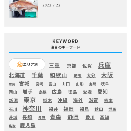
2022.7.22
KEYWORD
注目のキーワード
兵庫
三重
エリア別
京都
佐賀
大阪
千葉
和歌山
北海道
大分
埼玉
宮城
山口
岐阜
宮崎
富山
山形
山梨
奈良
愛知
広島
岩手
徳島
愛媛
岡山
島根
東京
滋賀
沖縄
海外
新潟
栃木
熊本
神奈川
福岡
福井
福島
秋田
石川
群馬
静岡
青森
長崎
高知
香川
茨城
長野
鹿児島
鳥取