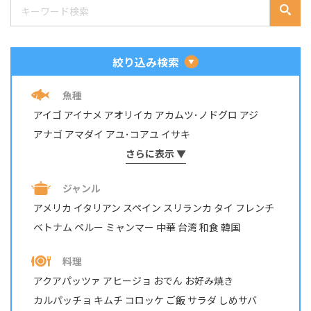
絞り込み検索
魚種
アイゴ
アイナメ
アオリイカ
アカムツ･ノドグロ
アジ
アナゴ
アマダイ
アユ･コアユ
イサキ
イシダイ・イシガキダイ
さらに表示 ▼
イスズミ
イトヨリダイ
イワシ
ウナギ
ウミタナゴ
エビ・テナガエビ
ジャンル
オイカワ・カワムツ・モロコ
オニカサゴ
カサゴ
カジカ
アメリカ
イタリアン
スペイン
スリランカ
タイ
フレンチ
カツオ
カマス
カレイ
カワハギ
カンパチ
ベトナム
ペルー
ミャンマー
中華
台湾
和食
韓国
キジハタ・アコウ
キス
キュウセン･ベラ
ギンガメアジ・ロウニンアジ など
キンギョ
キンメダイ
料理
グチ･イシモチ
クロダイ・チヌ
ケンサキイカ
アクアパッツァ
アヒージョ
おでん
お好み焼き
コイ・ニゴイ
コウイカ
コブダイ
サケ･アキアジ
カルパッチョ
キムチ
コロッケ
ご飯
サラダ
しめサバ
サッパ・コノシロ
サバ
サヨリ
サワラ・サゴシ
シイラ