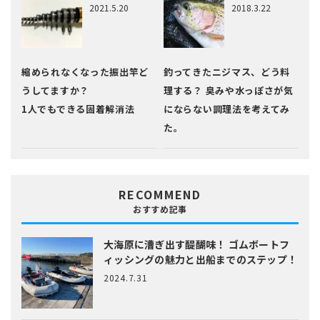
2021.5.20
2018.3.22
縮められなくなった振出竿ど
釣ってきたニジマス、どう料
うしてますか？
理する？ 臭みや水っぽさが気
1人でもできる固着解消法
にならない調理法を考えてみ
た。
RECOMMEND
おすすめ記事
大海原に漕ぎ出す醍醐味！
ゴムボートフ
ィッシングの魅力と出船までのステップ！
2024.7.31