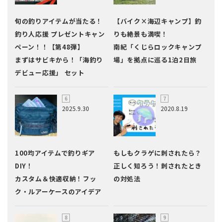
旬の釣りアイテムが当たる！
【バイク×海辺キャンプ】釣
釣り人応援 プレゼントキャン
りも絶景も満喫！
ペーン！！【第48弾】
南紀「くじらロックキャンプ
まずはサビキから！「海釣り
場」を拠点に巡る1泊2日旅
デビュー応援」 セット
2025.9.30
2020.8.19
100均アイテムで釣りギア
もしもクラゲに刺されたら？
DIY！
正しく知ろう！刺されたとき
カスタム＆快適収納！フッ
の対処法
ク・ルアーケースのアイデア