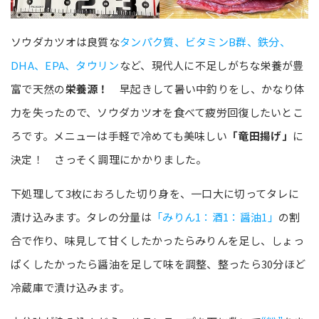
ソウダカツオは良質な
タンパク質、ビタミンB群、鉄分、
DHA、EPA、タウリン
など、現代人に不足しがちな栄養が豊
富で天然の
栄養源！
早起きして暑い中釣りをし、かなり体
力を失ったので、ソウダカツオを食べて疲労回復したいとこ
ろです。メニューは手軽で冷めても美味しい
「竜田揚げ」
に
決定！ さっそく調理にかかりました。
下処理して3枚におろした切り身を、一口大に切ってタレに
漬け込みます。タレの分量は
「みりん1：酒1：醤油1」
の割
合で作り、味見して甘くしたかったらみりんを足し、しょっ
ぱくしたかったら醤油を足して味を調整、整ったら30分ほど
冷蔵庫で漬け込みます。