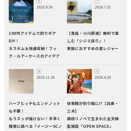
2025.9.30
2026.7.31
100均アイテムで釣りギア
【青森・小川原湖】無料で楽
DIY！
しむ「シジミ採り」！
カスタム＆快適収納！フッ
家族におすすめの夏レジャー
ク・ルアーケースのアイデア
2025.11.26
2026.4.29
ハーフヒッチもエンドノット
体育館が釣り堀に!?【兵庫・
も不要！
三木】
もうスッポ抜けない！手早く
廃校リノベで生まれた全天候
確実に結べる「イージーSCノ
型施設「OPEN SPACE」