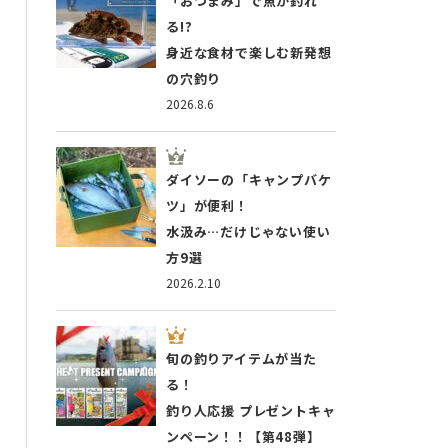
「おつまみ」で魚が釣れ
る!?
身近な食材で楽しむ新発想
の穴釣り
2026.8.6
ダイソーの「キャンプバケ
ツ」が便利！
水汲み…だけじゃない使い
方9選
2026.2.10
旬の釣りアイテムが当た
る！
釣り人応援 プレゼントキャ
ンペーン！！【第48弾】