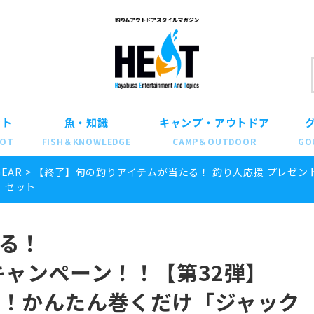
ット
魚・知識
キャンプ・アウトドア
POT
FISH＆KNOWLEDGE
CAMP＆OUTDOOR
GO
GEAR
>
【終了】旬の釣りアイテムが当たる！ 釣り人応援 プレゼン
 セット
る！
キャンペーン！！【第32弾】
う！かんたん巻くだけ「ジャック