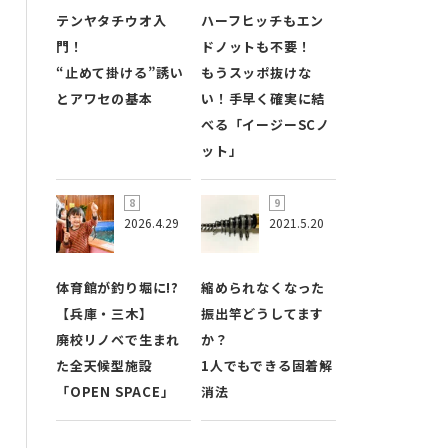
テンヤタチウオ入
ハーフヒッチもエン
門！
ドノットも不要！
“止めて掛ける”誘い
もうスッポ抜けな
とアワセの基本
い！手早く確実に結
べる「イージーSCノ
ット」
2026.4.29
2021.5.20
体育館が釣り堀に!?
縮められなくなった
【兵庫・三木】
振出竿どうしてます
廃校リノベで生まれ
か？
た全天候型施設
1人でもできる固着解
「OPEN SPACE」
消法