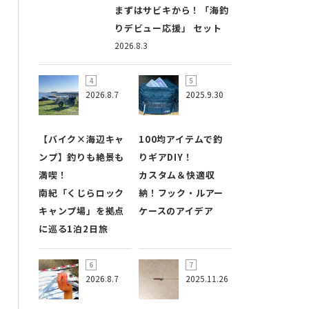
まずはサビキから！「海釣
りデビュー応援」 セット
2026.8.3
2026.8.7
2025.9.30
【バイク×海辺キャ
100均アイテムで釣
ンプ】釣りも絶景も
りギアDIY！
満喫！
カスタム＆快適収
南紀「くじらロック
納！フック・ルアー
キャンプ場」を拠点
ケースのアイデア
に巡る1泊2日旅
2026.8.7
2025.11.26