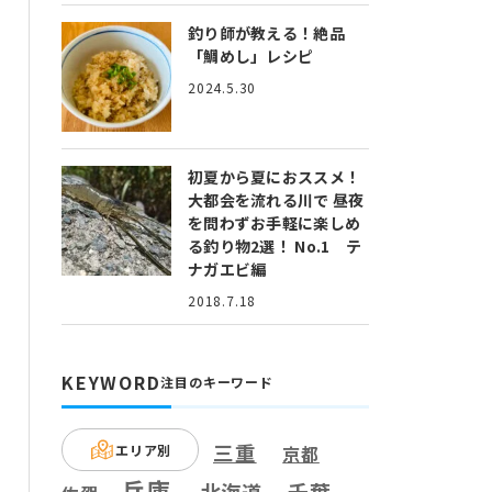
釣り師が教える！絶品
「鯛めし」レシピ
2024.5.30
初夏から夏におススメ！
大都会を流れる川で 昼夜
を問わずお手軽に楽しめ
る釣り物2選！ No.1 テ
ナガエビ編
2018.7.18
KEYWORD
注目のキーワード
三重
エリア別
京都
兵庫
千葉