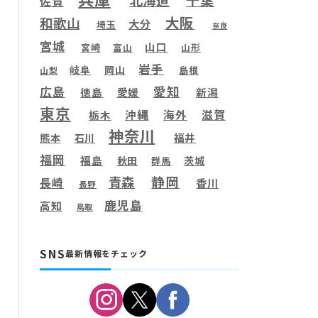
北海道
佐賀
大阪
和歌山
大分
埼玉
奈良
宮城
山口
宮崎
富山
山形
岩手
岐阜
岡山
島根
山梨
愛知
広島
徳島
愛媛
新潟
東京
滋賀
沖縄
海外
栃木
神奈川
福井
熊本
石川
福岡
福島
秋田
茨城
群馬
静岡
青森
長崎
香川
長野
鹿児島
高知
鳥取
SNS
最新情報をチェック