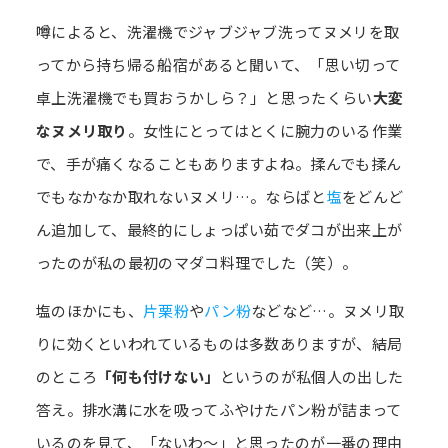
噂によると、洗濯機でジャブジャブ洗ってヌメリを取
ってから持ち帰る船宿があると聞いて、「思い切って
卓上洗濯機でも買おうかしら？」と思ったくらい
大変
なヌメリ取り
。女性にとってはとくに腕力のいる作業
で、手が痛くなることもありますよね。揉んでも揉ん
でもなかなか取れないヌメリ…。ならばと
塩
をどんど
ん追加して、最終的にしょっぱい茹でダコが出来上が
ったのが私の最初のマダコ料理でした（笑）。
塩のほかにも、
片栗粉
や
パン粉
などなど…。ヌメリ取
りに効くといわれているものは多数ありますが、結局
のところ
「何も付けない」
というのが私個人の出した
答え。排水溝に水を吸ってふやけたパン粉が詰まって
いるのを見て、「ないわ～」と思ったのが一番の理由