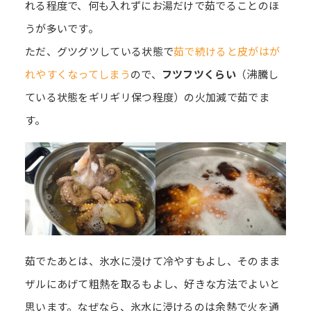
れる程度で、何も入れずにお湯だけで茹でることのほ
うが多いです。
ただ、グツグツしている状態で
茹で続けると皮がはが
れやすくなってしまう
ので、
フツフツくらい
（沸騰し
ている状態をギリギリ保つ程度）の火加減で茹でま
す。
茹でたあとは、氷水に浸けて冷やすもよし、そのまま
ザルにあげて粗熱を取るもよし、好きな方法でよいと
思います。なぜなら、氷水に浸けるのは余熱で火を通