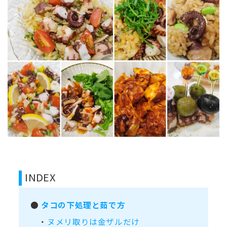
INDEX
●
タコの下処理と茹で方
・
ヌメリ取りは金ザルだけ