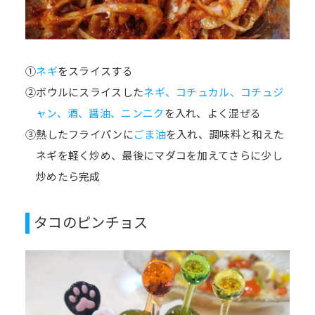
①
ネギ
をスライスする
②ボウルにスライスした
ネギ、コチュカル、コチュジ
ャン、酒、醤油、ニンニク
を入れ、よく混ぜる
③熱したフライパンに
ごま油
を入れ、調味料と和えた
ネギを軽く炒め、最後にマダコを加えてさらに少し
炒めたら完成
タコのピンチョス