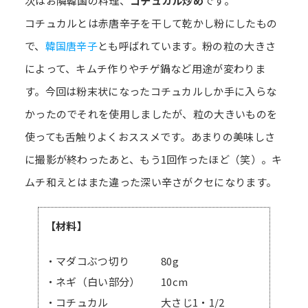
次はお隣韓国の料理、
コチュカル炒め
です。
コチュカルとは赤唐辛子を干して乾かし粉にしたもの
で、
韓国唐辛子
とも呼ばれています。粉の粒の大きさ
によって、キムチ作りやチゲ鍋など用途が変わりま
す。今回は粉末状になったコチュカルしか手に入らな
かったのでそれを使用しましたが、粒の大きいものを
使っても舌触りよくおススメです。あまりの美味しさ
に撮影が終わったあと、もう1回作ったほど（笑）。キ
ムチ和えとはまた違った深い辛さがクセになります。
【材料】
・マダコぶつ切り 80g
・ネギ（白い部分） 10cm
・コチュカル 大さじ1・1/2