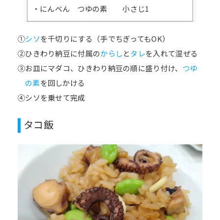
・にんべん つゆの素 小さじ1
①
シソ
を千切りにする（手でちぎってもOK）
②ひきわり納豆に付属の
からし
と
タレ
を入れて混ぜる
③お皿にマダコ、ひきわり納豆の順に盛り付け、
つゆ
の素
を回しかける
④シソを乗せて完成
タコ飯