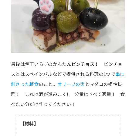
最後は包丁いらずのかんたん
ピンチョス！
ピンチョ
スとはスペインバルなどで提供される料理の1つで
串に
刺さった軽食
のこと。
オリーブの実
とマダコの相性抜
群！ これは酒が進みます!! 分量はすべて適量！ 食
べたい分だけ作ってください！
【材料】