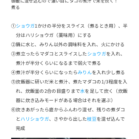
御飯に混ぜ込むので濃い目に
タコの煮汁で米を炊く！
煮る
①
ショウガ
1かけの半分をスライス（煮るとき用）、半
分はハリショウガ（薬味用）にする
②鍋に水と、みりん以外の調味料を入れ、火にかける
③煮立ったらマダコとスライスした
ショウガ
を入れ、
煮汁が半分くらいになるまで弱火で煮る
④煮汁が半分くらいになったら
みりん
を入れ少し煮る
⑤炊飯器に研いだ米と煮汁、煮たマダコの1/3程度を入
れ、炊飯釜の2合の目盛りまで
水
を足して炊く（炊飯
器に炊き込みモードがある場合はそれを選ぶ）
⑥炊きあがったら底からふんわり混ぜ、残りの煮ダコ
と
ハリショウガ
、さやから出した
枝豆
を混ぜ込んで
完成