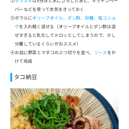
②
タマネギ
は5分ほど水にさらしたあと、キッチンペー
パーなどを使って水気をきっておく
③ボウルに
オリーブオイル、ポン酢、砂糖、塩コショ
ウ
を入れ軽く混ぜる（オリーブオイルとポン酢は混
ぜすぎると乳化してドロッとしてしまうので、少し
分離しているくらいがおススメ）
④お皿に野菜とマダコのぶつ切りを並べ、
ソース
をか
けて完成
タコ納豆