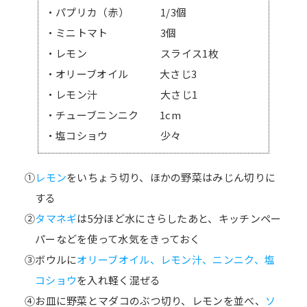
・パプリカ（赤） 1/3個
・ミニトマト 3個
・レモン スライス1枚
・オリーブオイル 大さじ3
・レモン汁 大さじ1
・チューブニンニク 1cm
・塩コショウ 少々
①
レモン
をいちょう切り、ほかの野菜はみじん切りに
する
②
タマネギ
は5分ほど水にさらしたあと、キッチンペー
パーなどを使って水気をきっておく
③ボウルに
オリーブオイル、レモン汁、ニンニク、塩
コショウ
を入れ軽く混ぜる
④お皿に野菜とマダコのぶつ切り、レモンを並べ、
ソ