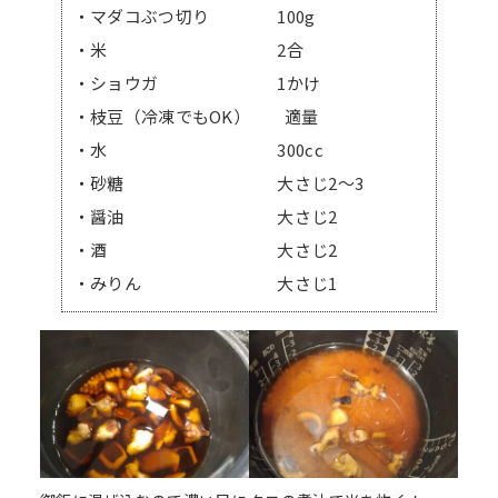
・マダコぶつ切り 100g
・米 2合
・ショウガ 1かけ
・枝豆（冷凍でもOK） 適量
・水 300cc
・砂糖 大さじ2～3
・醤油 大さじ2
・酒 大さじ2
・みりん 大さじ1