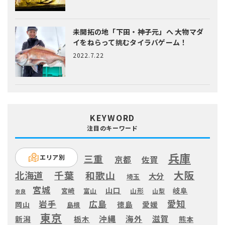
未開拓の地「下田・神子元」へ
大物マダ
イをねらって挑むタイラバゲーム！
2022.7.22
KEYWORD
注目のキーワード
兵庫
三重
エリア別
京都
佐賀
大阪
千葉
和歌山
北海道
大分
埼玉
宮城
山口
岐阜
宮崎
富山
山形
山梨
奈良
愛知
広島
岩手
徳島
愛媛
岡山
島根
東京
滋賀
沖縄
海外
新潟
栃木
熊本