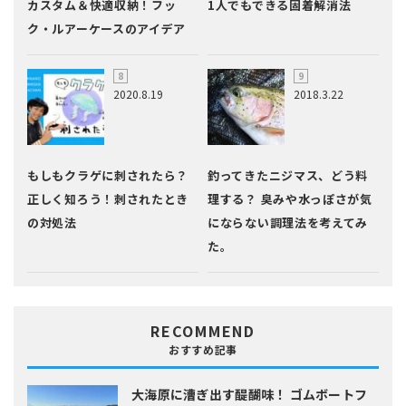
カスタム＆快適収納！フッ
1人でもできる固着解消法
ク・ルアーケースのアイデア
2020.8.19
2018.3.22
もしもクラゲに刺されたら？
釣ってきたニジマス、どう料
正しく知ろう！刺されたとき
理する？ 臭みや水っぽさが気
の対処法
にならない調理法を考えてみ
た。
RECOMMEND
おすすめ記事
大海原に漕ぎ出す醍醐味！
ゴムボートフ