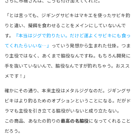
さらに市橋さんは、こうも付け加えてくれた。
「とは言っても、ジギングサビキはマキエを使ったサビキ釣
りと違い、擬餌を食わせることをメインにしていないんで
す。
『本当はジグで釣りたい。だけど運よくサビキにも食っ
てくれたらいいな…』
っていう発想から生まれた仕掛。つま
り主役ではなく、あくまで脇役なんですね。もちろん開発に
手を抜いていないんで、脇役なんですが釣れちゃう。おスス
メです！」
確かにその通り、本来主役はメタルジグなのだ。ジギングサ
ビキはより釣るためのオプションということになる。だがド
ラマも主役を引き立てる脇役がいないと成り立たない。
この商品、あなたの釣りの
最高の名脇役
になってくれること
だろう。