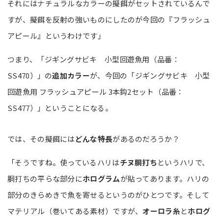
それにはナチュラルなカラーの擬餌がセットされているんで
すが、擬餌を反射の強いものにしたのが今回の『フラッシュ
アピール』というわけです」
つまり、「ジギングサビキ 小型回遊魚用（品番：
SS470）」の
追加カラー
が、今回の「ジギングサビキ 小型
回遊魚用 フラッシュアピール 3本鈎2セット（品番：
SS477）」ということになる。
では、その擬餌には
どんな特長
があるのだろうか？
「そうですね。使っているハリは
チヌ胴打ち
というハリで、
胴打ちの平らな部分に
ホログラム
が貼ってあります。ハリの
部分のきらめきで魚を寄せるというのがひとつです。そして
マテリアル（巻いてある素材）ですが、
オーロラ糸
と
ホログ