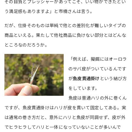
その自負とプレッシャーがあってこそ、いい物ができたとい
う満足感もありますよ」と市橋さんは言う。
だが、仕掛そのものは単純で他との差別化が難しいタイプの
商品といえる。果たして他社商品に負けない部分とはどんな
ところなのだろうか。
「例えば、擬餌にはオーロラ
のサバ皮がついているんです
が
魚皮貫通掛け
という結び方
をしています。
魚皮は普通ハリの外に巻くん
ですが、魚皮貫通掛けはハリが皮を貫いて固定してある。実
は通常の巻き方だと、意外にハリと魚皮が同調せず、皮が外
でヒラヒラしてハリと一体になっていないことが多いんで