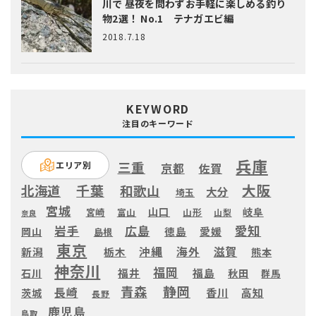
川で 昼夜を問わずお手軽に楽しめる釣り
物2選！ No.1 テナガエビ編
2018.7.18
KEYWORD
注目のキーワード
兵庫
三重
エリア別
京都
佐賀
大阪
千葉
北海道
和歌山
大分
埼玉
宮城
山口
岐阜
宮崎
富山
山形
山梨
奈良
愛知
広島
岩手
徳島
愛媛
岡山
島根
東京
滋賀
沖縄
海外
新潟
栃木
熊本
神奈川
福岡
福井
福島
秋田
石川
群馬
静岡
青森
長崎
高知
香川
茨城
長野
鹿児島
鳥取