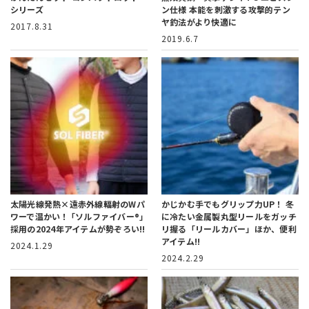
シリーズ
ン仕様
本能を刺激する攻撃的テン
ヤ釣法がより快適に
2017.8.31
2019.6.7
太陽光線発熱×遠赤外線輻射のWパ
かじかむ手でもグリップ力UP！
冬
ワーで温かい！
｢ソルファイバー®｣
に冷たい金属製丸型リールをガッチ
採用の2024年アイテムが勢ぞろい!!
リ握る「リールカバー」ほか、便利
アイテム!!
2024.1.29
2024.2.29