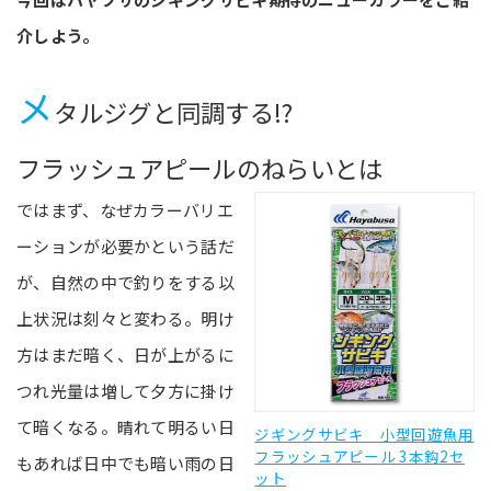
介しよう。
メ
タルジグと同調する!?
フラッシュアピールのねらいとは
ではまず、なぜカラーバリエ
ーションが必要かという話だ
が、自然の中で釣りをする以
上状況は刻々と変わる。明け
方はまだ暗く、日が上がるに
つれ光量は増して夕方に掛け
て暗くなる。晴れて明るい日
ジギングサビキ 小型回遊魚用
フラッシュアピール 3本鈎2セ
もあれば日中でも暗い雨の日
ット