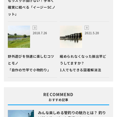
もうスッポ抜けない！手早く
確実に結べる「イージーSCノ
ット」
2018.7.26
2021.5.20
野外遊びを快適に楽しむコツ
縮められなくなった振出竿ど
とモノ
うしてますか？
「自作の竹竿で小物釣り」
1人でもできる固着解消法
RECOMMEND
おすすめ記事
みんな楽しめる管釣りの魅力とは？
釣り