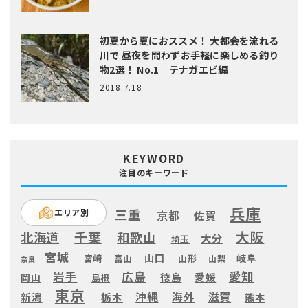
初夏から夏におススメ！ 大都会を流れる
川で 昼夜を問わずお手軽に楽しめる釣り
物2選！ No.1 テナガエビ編
2018.7.18
KEYWORD
注目のキーワード
兵庫
三重
エリア別
京都
佐賀
大阪
千葉
北海道
和歌山
大分
埼玉
宮城
山口
岐阜
宮崎
富山
山形
山梨
奈良
愛知
広島
岩手
徳島
愛媛
岡山
島根
東京
滋賀
沖縄
海外
新潟
栃木
熊本