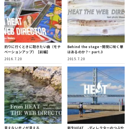
釣りに行くときに聴きたい曲（モチ
Behind the stage ~開発に咲く華
ベーションアップ）【前編】
はあるのか？~ part.3
2016.7.20
2015.7.20
見えないモノが見える
新生HEAT -ディレクターのつぶや