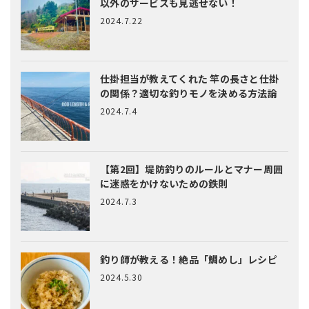
以外のサービスも見逃せない！
2024.7.22
仕掛担当が教えてくれた
竿の長さと仕掛
の関係？適切な釣りモノを決める方法論
2024.7.4
【第2回】堤防釣りのルールとマナー
周囲
に迷惑をかけないための鉄則
2024.7.3
釣り師が教える！絶品「鯛めし」レシピ
2024.5.30