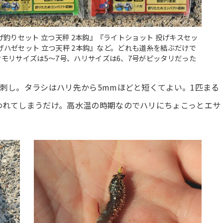
釣りセット 立つ天秤 2本鈎』『ライトショット 投げキスセッ
投げハゼセット 立つ天秤 2本鈎』など。どれも道糸を結ぶだけで
モリサイズは5～7号、ハリサイズは6、7号がピッタリだった
刺し。タラシはハリ先から5mmほどと短くてよい。1匹まる
われてしまうだけ。高水温の時期なのでハリにちょこっとエサ