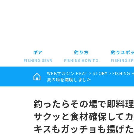
ギア
釣り方
釣りスポ
FISHING GEAR
FISHING HOW TO
FISHING S
WEBマガジン HEAT
>
STORY
>
FISHING 
夏の味を満喫しました
釣ったらその場で即料
サクッと食材確保してカ
キスもガッチョも揚げた