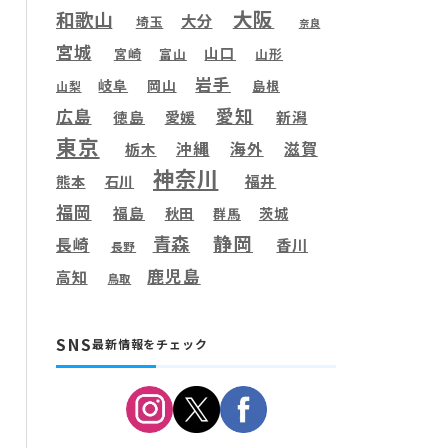
大阪
和歌山
大分
埼玉
奈良
宮城
山口
宮崎
富山
山形
岩手
岐阜
岡山
島根
山梨
愛知
広島
徳島
愛媛
新潟
東京
滋賀
沖縄
海外
栃木
神奈川
福井
熊本
石川
福岡
福島
秋田
茨城
群馬
静岡
青森
長崎
香川
長野
鹿児島
高知
鳥取
SNS
最新情報をチェック