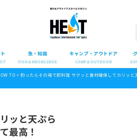
ット
魚・知識
キャンプ・アウトドア
POT
FISH＆KNOWLEDGE
CAMP＆OUTDOOR
GO
HOW TO
>
釣ったらその場で即料理 サクッと食材確保してカリッと
理
リッと天ぷら
て最高！