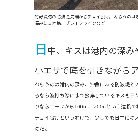
竹野漁港の防波堤先端からチョイ投げ。ねらうのは
深みにミオ筋、ブレイクラインなど
日
中、キスは港内の深み
小エサで底を引きながら
ねらうのは港内の深み、沖側にある防波堤と
ろなら波打ち際にまで接岸しているキスも日
りならサーフから100m、200mという遠
チョイ投げというわけで、少しでも日中にキ
のだ。