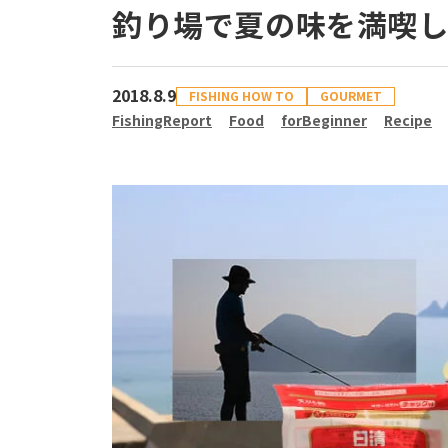
釣り場で夏の味を満喫
2018.8.9
FISHING HOW TO
GOURMET
FishingReport
Food
forBeginner
Recipe