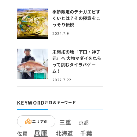
季節限定のテナガエビす
くいとは？
その極意をこ
っそり伝授
2024.7.9
未開拓の地「下田・神子
元」へ
大物マダイをねら
って挑むタイラバゲー
ム！
2022.7.22
KEYWORD
注目のキーワード
三重
エリア別
京都
兵庫
千葉
北海道
佐賀