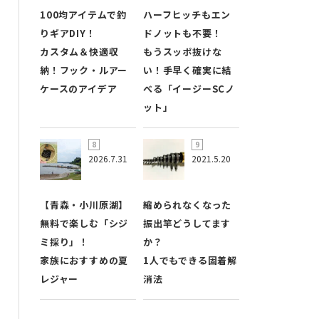
100均アイテムで釣
ハーフヒッチもエン
りギアDIY！
ドノットも不要！
カスタム＆快適収
もうスッポ抜けな
納！フック・ルアー
い！手早く確実に結
ケースのアイデア
べる「イージーSCノ
ット」
2026.7.31
2021.5.20
【青森・小川原湖】
縮められなくなった
無料で楽しむ「シジ
振出竿どうしてます
ミ採り」！
か？
家族におすすめの夏
1人でもできる固着解
レジャー
消法