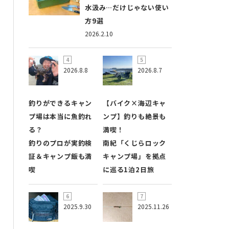
水汲み…だけじゃない使い
方9選
2026.2.10
2026.8.8
2026.8.7
釣りができるキャン
【バイク×海辺キャ
プ場は本当に魚釣れ
ンプ】釣りも絶景も
る？
満喫！
釣りのプロが実釣検
南紀「くじらロック
証＆キャンプ飯も満
キャンプ場」を拠点
喫
に巡る1泊2日旅
2025.9.30
2025.11.26