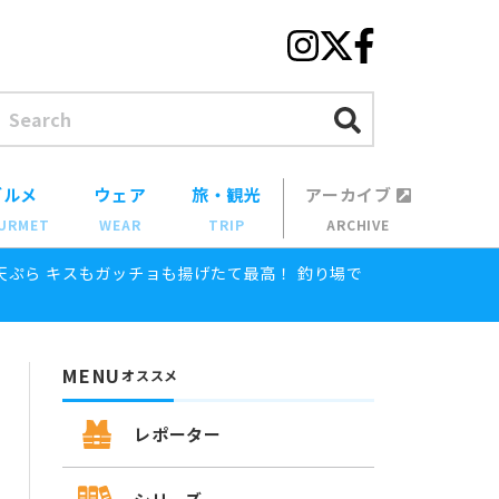
グルメ
ウェア
旅・観光
アーカイブ
URMET
WEAR
TRIP
ARCHIVE
天ぷら キスもガッチョも揚げたて最高！ 釣り場で
MENU
オススメ
レポーター