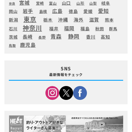
宮城
山口
岐阜
宮崎
富山
山形
山梨
奈良
愛知
広島
岩手
徳島
愛媛
岡山
島根
東京
滋賀
沖縄
海外
新潟
栃木
熊本
神奈川
福岡
福井
福島
秋田
石川
群馬
静岡
青森
長崎
高知
香川
茨城
長野
鹿児島
鳥取
SNS
最新情報をチェック