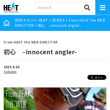
WEBマガジン HEAT
>
SERIES
>
From HEAT the WEB
DIRECTOR
>
初心 –innocent angler-
From HEAT the WEB DIRECTOR
初心 –innocent angler-
2015.9.20
Column