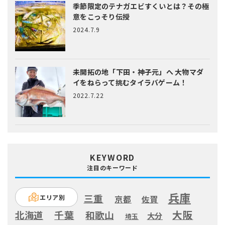
季節限定のテナガエビすくいとは？
その極
意をこっそり伝授
2024.7.9
未開拓の地「下田・神子元」へ
大物マダ
イをねらって挑むタイラバゲーム！
2022.7.22
KEYWORD
注目のキーワード
兵庫
三重
エリア別
京都
佐賀
大阪
千葉
北海道
和歌山
大分
埼玉