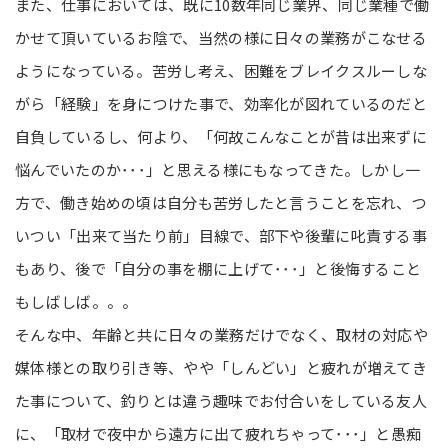
また、仕事においては、既に10数年同じ業界、同じ業種で働
かせて頂いているお陰で、当然の様に日々の業務がこなせる
ようになっている。苦労し考え、困難をブレイクスルーしな
がら「経験」を身につけた事で、効率化が図れているのだと
自負しているし、何より、「何故こんなことが昔は出来ずに
悩んでいたのか･･･」と思える様にもなってきた。しかし一
方で、働き始めの頃は自分も苦労したと言うことを忘れ、つ
いつい「出来て当たり前」目線で、部下や後輩に叱責する事
もあり、後で「自分の事を棚に上げて･･･」と後悔すること
もしばしば。。。
そんな中、年齢と共に日々の業務だけでなく、取材の対応や
媒体様との取り引き等、やや「しんどい」と疲れが増えてき
た事について、釣りとは違う趣味でお付合いをしている友人
に、「取材で夜中から遠方に出て疲れちゃって･･･」と愚痴