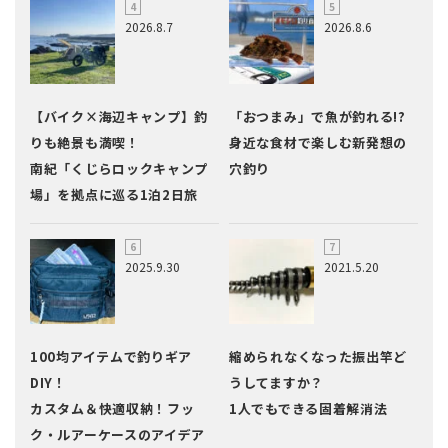
2026.8.7
2026.8.6
【バイク×海辺キャンプ】釣
「おつまみ」で魚が釣れる!?
りも絶景も満喫！
身近な食材で楽しむ新発想の
南紀「くじらロックキャンプ
穴釣り
場」を拠点に巡る1泊2日旅
2025.9.30
2021.5.20
100均アイテムで釣りギア
縮められなくなった振出竿ど
DIY！
うしてますか？
カスタム＆快適収納！フッ
1人でもできる固着解消法
ク・ルアーケースのアイデア