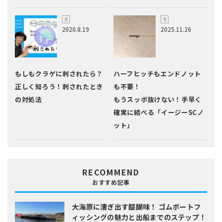
2020.8.19
2025.11.26
もしもクラゲに刺されたら？
ハーフヒッチもエンドノット
正しく知ろう！刺されたとき
も不要！
の対処法
もうスッポ抜けない！手早く
確実に結べる「イージーSCノ
ット」
RECOMMEND
おすすめ記事
大海原に漕ぎ出す醍醐味！
ゴムボートフ
ィッシングの魅力と出船までのステップ！