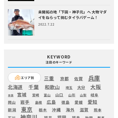
未開拓の地「下田・神子元」へ
大物マダ
イをねらって挑むタイラバゲーム！
2022.7.22
KEYWORD
注目のキーワード
兵庫
三重
エリア別
京都
佐賀
大阪
千葉
北海道
和歌山
大分
埼玉
宮城
山口
岐阜
宮崎
富山
山形
山梨
奈良
愛知
広島
岩手
徳島
愛媛
岡山
島根
東京
滋賀
沖縄
海外
新潟
栃木
熊本
神奈川
福岡
福井
福島
秋田
石川
群馬