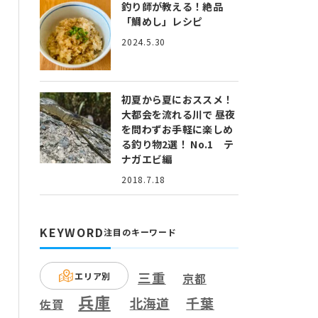
釣り師が教える！絶品
「鯛めし」レシピ
2024.5.30
初夏から夏におススメ！
大都会を流れる川で 昼夜
を問わずお手軽に楽しめ
る釣り物2選！ No.1 テ
ナガエビ編
2018.7.18
KEYWORD
注目のキーワード
三重
エリア別
京都
兵庫
千葉
北海道
佐賀