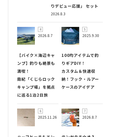
りデビュー応援」 セット
2026.8.3
2026.8.7
2025.9.30
【バイク×海辺キャ
100均アイテムで釣
ンプ】釣りも絶景も
りギアDIY！
満喫！
カスタム＆快適収
南紀「くじらロック
納！フック・ルアー
キャンプ場」を拠点
ケースのアイデア
に巡る1泊2日旅
2025.11.26
2026.8.7
ハーフヒッチもエン
テンヤタチウオ入