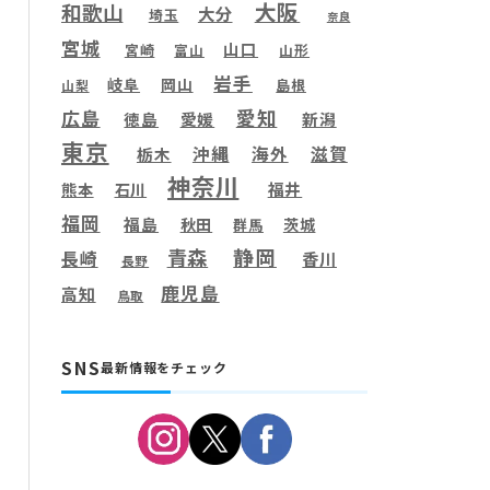
大阪
和歌山
大分
埼玉
奈良
宮城
山口
宮崎
富山
山形
岩手
岐阜
岡山
島根
山梨
愛知
広島
徳島
愛媛
新潟
東京
滋賀
沖縄
海外
栃木
神奈川
福井
熊本
石川
福岡
福島
秋田
茨城
群馬
静岡
青森
長崎
香川
長野
鹿児島
高知
鳥取
SNS
最新情報をチェック