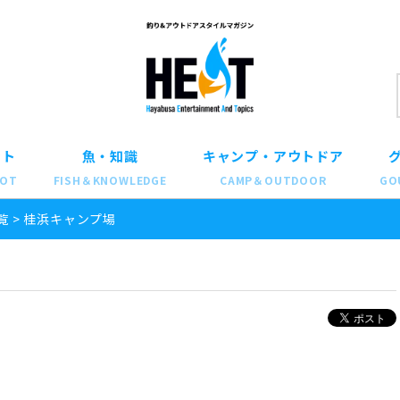
ット
魚・知識
キャンプ・アウトドア
POT
FISH＆KNOWLEDGE
CAMP＆OUTDOOR
GO
覧
>
桂浜キャンプ場