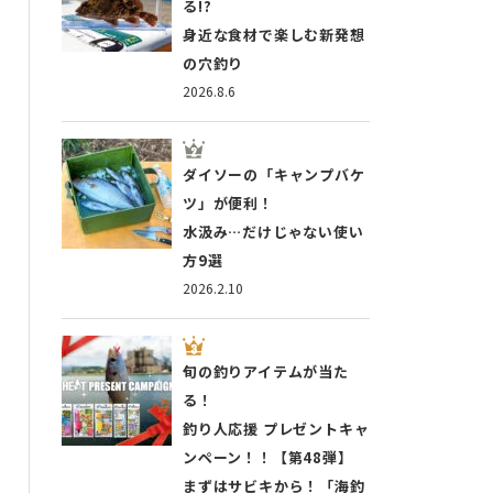
る!?
身近な食材で楽しむ新発想
の穴釣り
2026.8.6
ダイソーの「キャンプバケ
ツ」が便利！
水汲み…だけじゃない使い
方9選
2026.2.10
旬の釣りアイテムが当た
る！
釣り人応援 プレゼントキャ
ンペーン！！【第48弾】
まずはサビキから！「海釣