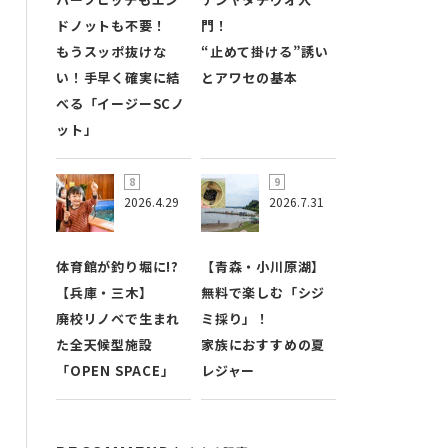
ドノットも不要！
門！
もうスッポ抜けな
“止めて掛ける”誘い
い！手早く確実に結
とアワセの基本
べる「イージーSCノ
ット」
2026.4.29
2026.7.31
体育館が釣り堀に!?
【青森・小川原湖】
【兵庫・三木】
無料で楽しむ「シジ
廃校リノベで生まれ
ミ採り」！
た全天候型施設
家族におすすめの夏
「OPEN SPACE」
レジャー