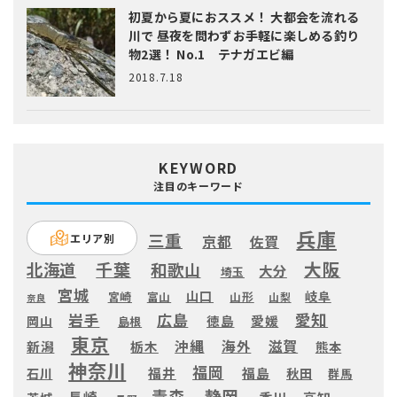
初夏から夏におススメ！ 大都会を流れる
川で 昼夜を問わずお手軽に楽しめる釣り
物2選！ No.1 テナガエビ編
2018.7.18
KEYWORD
注目のキーワード
兵庫
三重
エリア別
京都
佐賀
大阪
千葉
北海道
和歌山
大分
埼玉
宮城
山口
岐阜
宮崎
富山
山形
山梨
奈良
愛知
広島
岩手
徳島
愛媛
岡山
島根
東京
滋賀
沖縄
海外
新潟
栃木
熊本
神奈川
福岡
福井
福島
秋田
石川
群馬
静岡
青森