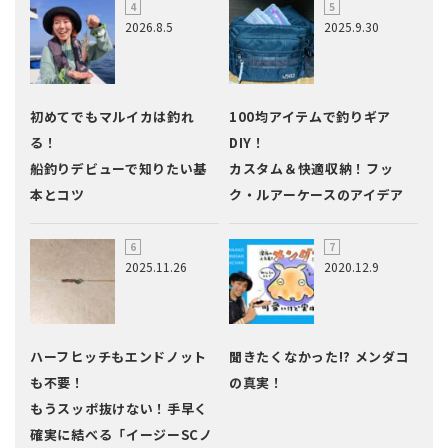
2026.8.5
2025.9.30
初めてでもマルイカは釣れ
100均アイテムで釣りギア
る！
DIY！
船釣りデビューで知りたい基
カスタム＆快適収納！フッ
本とコツ
ク・ルアーケースのアイデア
2025.11.26
2020.12.9
ハーフヒッチもエンドノット
聞きたくなかった!? メンダコ
も不要！
の真実！
もうスッポ抜けない！手早く
確実に結べる「イージーSCノ