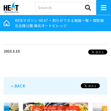
WEBマガジン HEAT
>
釣りができる施設一覧
>
国営備
北丘陵公園 備北オートビレッジ
2023.3.10
» BACK