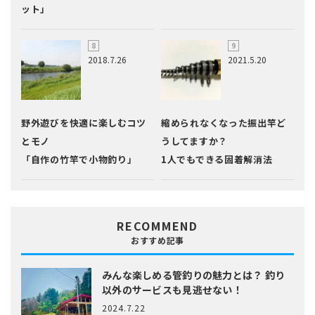
ット」
2018.7.26
2021.5.20
野外遊びを快適に楽しむコツ
縮められなくなった振出竿ど
とモノ
うしてますか？
「自作の竹竿で小物釣り」
1人でもできる固着解消法
RECOMMEND
おすすめ記事
みんな楽しめる管釣りの魅力とは？
釣り
以外のサービスも見逃せない！
2024.7.22