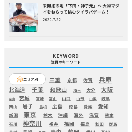
未開拓の地「下田・神子元」へ
大物マダ
イをねらって挑むタイラバゲーム！
2022.7.22
KEYWORD
注目のキーワード
兵庫
三重
エリア別
京都
佐賀
大阪
千葉
北海道
和歌山
大分
埼玉
宮城
山口
岐阜
宮崎
富山
山形
山梨
奈良
愛知
広島
岩手
徳島
愛媛
岡山
島根
東京
滋賀
沖縄
海外
新潟
栃木
熊本
神奈川
福岡
福井
福島
秋田
石川
群馬
静岡
青森