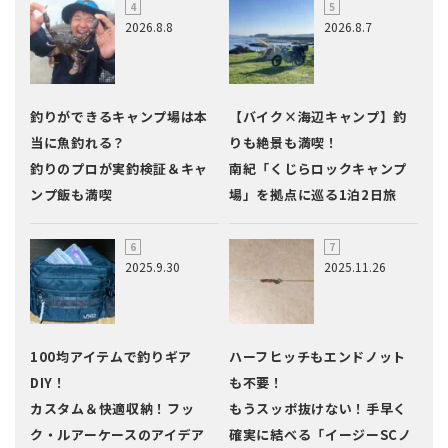
2026.8.8
2026.8.7
釣りができるキャンプ場は本
【バイク×海辺キャンプ】釣
当に魚釣れる？
りも絶景も満喫！
釣りのプロが実釣検証＆キャ
南紀「くじらロックキャンプ
ンプ飯も満喫
場」を拠点に巡る1泊2日旅
2025.9.30
2025.11.26
100均アイテムで釣りギア
ハーフヒッチもエンドノット
DIY！
も不要！
カスタム＆快適収納！フッ
もうスッポ抜けない！手早く
ク・ルアーケースのアイデア
確実に結べる「イージーSCノ