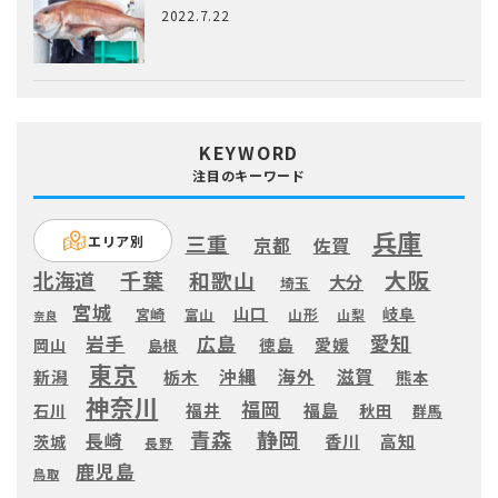
2022.7.22
KEYWORD
注目のキーワード
兵庫
三重
エリア別
京都
佐賀
大阪
千葉
和歌山
北海道
大分
埼玉
宮城
山口
岐阜
宮崎
富山
山形
山梨
奈良
愛知
広島
岩手
徳島
愛媛
岡山
島根
東京
滋賀
沖縄
海外
新潟
栃木
熊本
神奈川
福岡
福井
福島
秋田
石川
群馬
静岡
青森
長崎
高知
香川
茨城
長野
鹿児島
鳥取