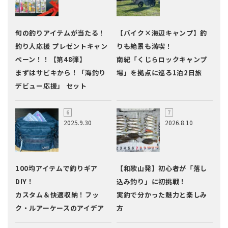
旬の釣りアイテムが当たる！
【バイク×海辺キャンプ】釣
釣り人応援 プレゼントキャン
りも絶景も満喫！
ペーン！！【第48弾】
南紀「くじらロックキャンプ
まずはサビキから！「海釣り
場」を拠点に巡る1泊2日旅
デビュー応援」 セット
2025.9.30
2026.8.10
100均アイテムで釣りギア
【和歌山発】初心者が「落し
DIY！
込み釣り」に初挑戦！
カスタム＆快適収納！フッ
実釣で分かった魅力と楽しみ
ク・ルアーケースのアイデア
方