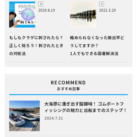
2020.8.19
2021.5.20
もしもクラゲに刺されたら？
縮められなくなった振出竿ど
正しく知ろう！刺されたとき
うしてますか？
の対処法
1人でもできる固着解消法
RECOMMEND
おすすめ記事
大海原に漕ぎ出す醍醐味！
ゴムボートフ
ィッシングの魅力と出船までのステップ！
2024.7.31