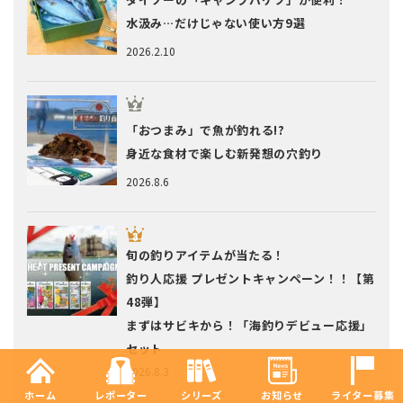
水汲み…だけじゃない使い方9選
2026.2.10
「おつまみ」で魚が釣れる!?
身近な食材で楽しむ新発想の穴釣り
2026.8.6
旬の釣りアイテムが当たる！
釣り人応援 プレゼントキャンペーン！！【第
48弾】
まずはサビキから！「海釣りデビュー応援」
セット
2026.8.3
ホーム
レポーター
シリーズ
お知らせ
ライター募集