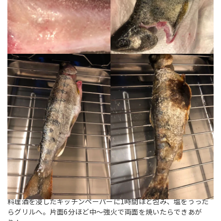
料理酒を浸したキッチンペーパーに1時間ほど包み、塩をうった
らグリルへ。片面6分ほど中～強火で両面を焼いたらできあが