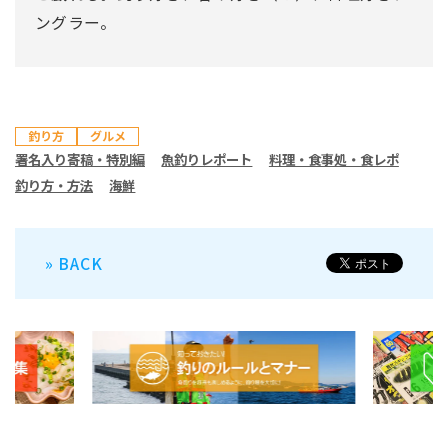
ングラー。
釣り方
グルメ
署名入り寄稿・特別編
魚釣りレポート
料理・食事処・食レポ
釣り方・方法
海鮮
» BACK