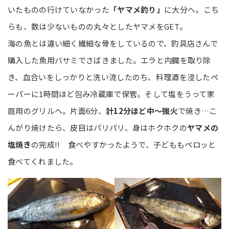
いたものの行けていなかった
「ヤマメ釣り」
に大分へ。こち
らも、数は少ないものの丸々としたヤマメをGET。
海の魚とは違い細く繊細な骨をしているので、釣具店さんで
購入した魚用バサミでさばきました。エラと内臓を取り除
き、血合いをしっかりと洗い流したのち、料理酒を浸したペ
ーパーに1時間ほど包み冷蔵庫で保管。そして塩をうって家
庭用のグリルへ。片面6分、
計12分ほど中～強火
で焼き…こ
んがり焼けたら、皮目はパリパリ、身はホクホクの
ヤマメの
塩焼き
の完成!! 食べやすかったようで、子どももペロッと
食べてくれました。