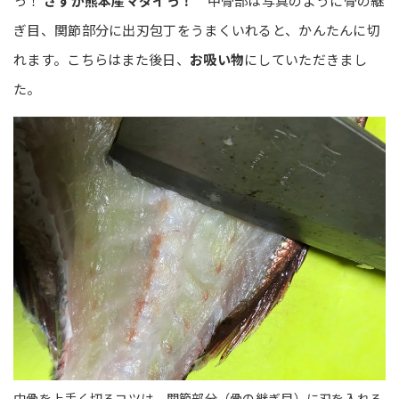
っ！
さすが熊本産マダイっ！
中骨部は写真のように骨の継
ぎ目、関節部分に出刃包丁をうまくいれると、かんたんに切
れます。こちらはまた後日、
お吸い物
にしていただきまし
た。
中骨を上手く切るコツは、関節部分（骨の継ぎ目）に刃を入れる