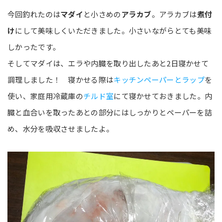
今回釣れたのは
マダイ
と小さめの
アラカブ
。アラカブは
煮付
け
にして美味しくいただきました。小さいながらとても美味
しかったです。
そしてマダイは、エラや内臓を取り出したあと2日寝かせて
調理しました！ 寝かせる際は
キッチンペーパーとラップ
を
使い、家庭用冷蔵庫の
チルド室
にて寝かせておきました。内
臓と血合いを取ったあとの部分にはしっかりとペーパーを詰
め、水分を吸収させましたよ。