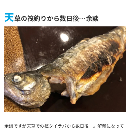
天
草の筏釣りから数日後…余談
余談ですが天草での筏タイラバから数日後…。解禁になって