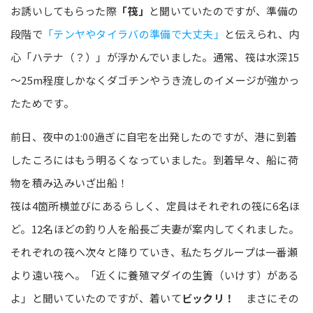
お誘いしてもらった際
「筏」
と聞いていたのですが、準備の
段階で
「テンヤやタイラバの準備で大丈夫」
と伝えられ、内
心「ハテナ（？）」が浮かんでいました。通常、筏は水深15
～25m程度しかなくダゴチンやうき流しのイメージが強かっ
たためです。
前日、夜中の1:00過ぎに自宅を出発したのですが、港に到着
したころにはもう明るくなっていました。到着早々、船に荷
物を積み込みいざ出船！
筏は4箇所横並びにあるらしく、定員はそれぞれの筏に6名ほ
ど。12名ほどの釣り人を船長ご夫妻が案内してくれました。
それぞれの筏へ次々と降りていき、私たちグループは一番瀬
より遠い筏へ。「近くに養殖マダイの生簀（いけす）がある
よ」と聞いていたのですが、着いて
ビックリ！
まさにその