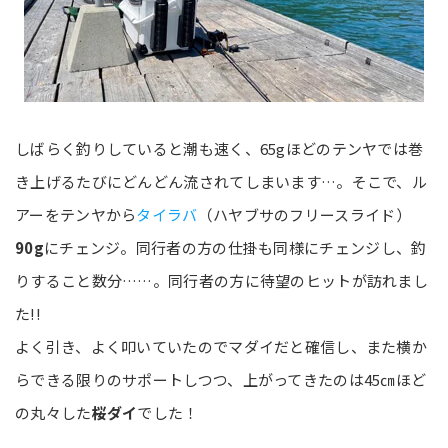
しばらく釣りしていると潮も速く、65gほどのテンヤでは巻
き上げるたびにどんどん流されてしまいます…。そこで、ル
アーをテンヤから
タイラバ
（ハヤブサのフリースライド）
90g
にチェンジ。同行者の方の仕掛も同様にチェンジし、釣
りすること数分……。同行者の方に待望のヒットが訪れまし
た!!
よく引き、よく叩いていたのでマダイだと確信し、また横か
らできる限りのサポートしつつ、上がってきたのは45㎝ほど
の丸々した
桜ダイ
でした！