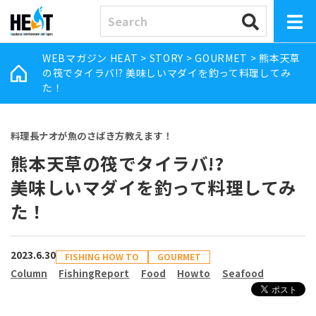
WEBマガジン HEAT
>
STORY
>
GOURMET
>
熊本天草
の筏でタイラバ!? 美味しいマダイを釣って料理してみ
た！
料理長ナオが魚のさばき方教えます！
熊本天草の筏でタイラバ!?
美味しいマダイを釣って料理してみ
た！
2023.6.30
FISHING HOW TO
GOURMET
Column
FishingReport
Food
Howto
Seafood