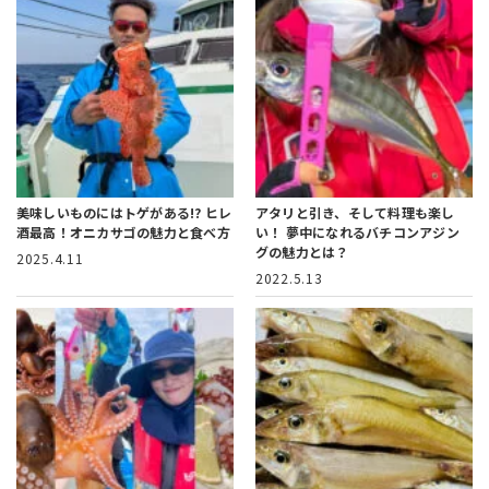
美味しいものにはトゲがある!?
ヒレ
アタリと引き、そして料理も楽し
酒最高！オニカサゴの魅力と食べ方
い！
夢中になれるバチコンアジン
グの魅力とは？
2025.4.11
2022.5.13