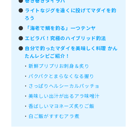
●
巻き巻きタイラバ
●
ライトなジグを遠くに投げてマダイを釣
ろう
●
「海老で鯛を釣る」一つテンヤ
●
エビラバ！究極のハイブリッド釣法
●
自分で釣ったマダイを美味しく料理 かん
たんレシピご紹介！
・
新鮮プリプリお刺身＆炙り
・
パクパクとまらなくなる握り
・
さっぱりヘルシーカルパッチョ
・
美味しい出汁が出るアラ味噌汁
・
香ばしいマヨネーズ炙りご飯
・
白ご飯がすすむアラ煮