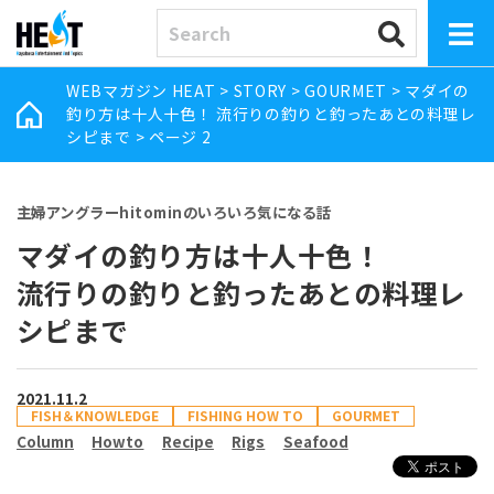
WEBマガジン HEAT
>
STORY
>
GOURMET
>
マダイの
釣り方は十人十色！ 流行りの釣りと釣ったあとの料理レ
シピまで
>
ページ 2
主婦アングラーhitominのいろいろ気になる話
マダイの釣り方は十人十色！
流行りの釣りと釣ったあとの料理レ
シピまで
2021.11.2
FISH＆KNOWLEDGE
FISHING HOW TO
GOURMET
Column
Howto
Recipe
Rigs
Seafood