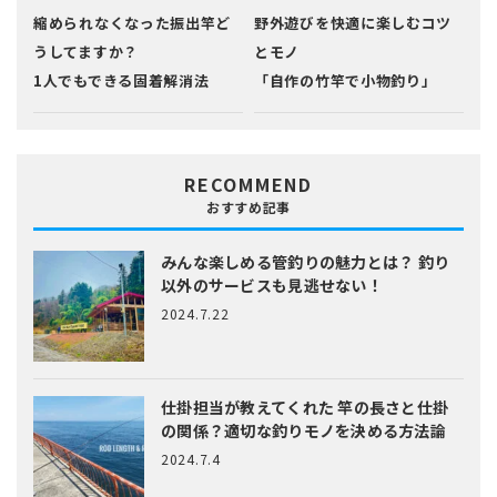
縮められなくなった振出竿ど
野外遊びを快適に楽しむコツ
うしてますか？
とモノ
1人でもできる固着解消法
「自作の竹竿で小物釣り」
RECOMMEND
おすすめ記事
みんな楽しめる管釣りの魅力とは？
釣り
以外のサービスも見逃せない！
2024.7.22
仕掛担当が教えてくれた
竿の長さと仕掛
の関係？適切な釣りモノを決める方法論
2024.7.4