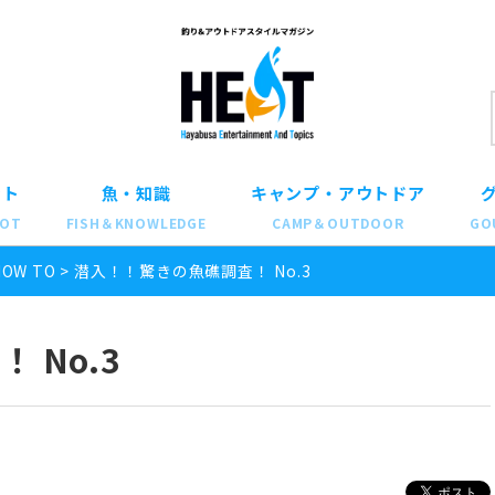
ット
魚・知識
キャンプ・アウトドア
POT
FISH＆KNOWLEDGE
CAMP＆OUTDOOR
GO
HOW TO
>
潜入！！驚きの魚礁調査！ No.3
 No.3