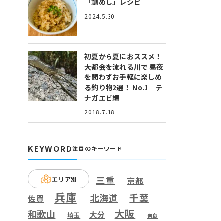
「鯛めし」レシピ
2024.5.30
初夏から夏におススメ！
大都会を流れる川で 昼夜
を問わずお手軽に楽しめ
る釣り物2選！ No.1 テ
ナガエビ編
2018.7.18
KEYWORD
注目のキーワード
三重
エリア別
京都
兵庫
千葉
北海道
佐賀
大阪
和歌山
大分
埼玉
奈良