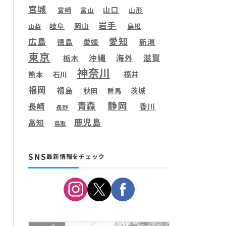
宮城
山口
宮崎
富山
山形
岩手
岐阜
岡山
島根
山梨
愛知
広島
徳島
愛媛
新潟
東京
滋賀
沖縄
海外
栃木
神奈川
福井
熊本
石川
福岡
福島
秋田
茨城
群馬
静岡
青森
長崎
香川
長野
鹿児島
高知
鳥取
SNS
最新情報をチェック