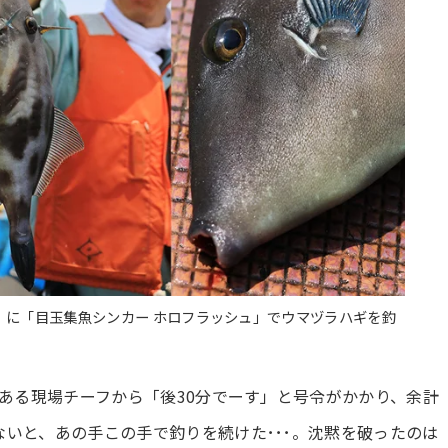
」に「目玉集魚シンカー ホロフラッシュ」でウマヅラハギを釣
である現場チーフから「後30分でーす」と号令がかかり、余計
いと、あの手この手で釣りを続けた･･･。沈黙を破ったのは