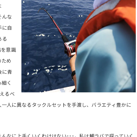
よ
そんな
手に自
ある
満を意識
のため
後に青
心細く
応えるべ
人一人に異なるタックルセットを手渡し、バラエティ豊かに
んなに上手くいくわけはない･･･。私は鯛ラバで探っていく