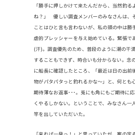
「勝手に押しかけて来たんだから、当然釣る
ね？」 優しい調査メンバーのみなさんは、
ことはひと言も言わないが、私の頭の中は勝
虐的プレッシャーを与え始めている。緊張で
(汗)。調査優先のため、普段のように潮の干
することもできず、時合いも分からない。念
に船長に確認したところ、「最近は日の出前
物がパタパタっと釣れるかな～」と、何とも
期待薄なお返事･･･。兎にも角にもご期待に
くやるしかない。ということで、みなさん一
竿を出していただいた。
「来れば一発っ！」と思っていたが、案の定そ