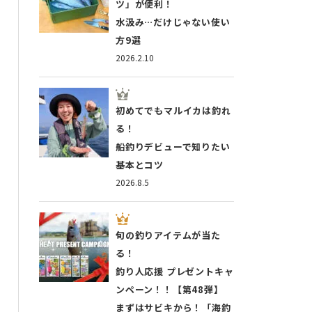
ツ」が便利！
水汲み…だけじゃない使い
方9選
2026.2.10
初めてでもマルイカは釣れ
る！
船釣りデビューで知りたい
基本とコツ
2026.8.5
旬の釣りアイテムが当た
る！
釣り人応援 プレゼントキャ
ンペーン！！【第48弾】
まずはサビキから！「海釣