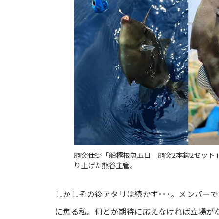
胴突仕掛「船極根魚五目 胴突2本鈎2セット
り上げた熊谷主管。
しかしその後アタリは続かず･･･。メンバー
に焦る私。何とか期待に応えなければ立場がな