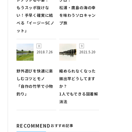
もうスッポ抜けな
松浦・鷹島の海の幸
い！手早く確実に結
を味わうソロキャン
べる「イージーSCノ
プ旅
ット」
2018.7.26
2021.5.20
野外遊びを快適に楽
縮められなくなった
しむコツとモノ
振出竿どうしてます
「自作の竹竿で小物
か？
釣り」
1人でもできる固着解
消法
RECOMMEND
おすすめ記事