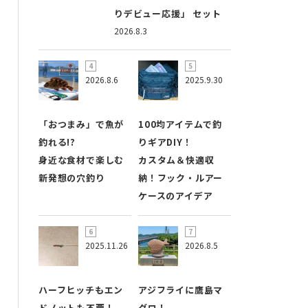
りデビュー応援」 セット
2026.8.3
2026.8.6
2025.9.30
「おつまみ」で魚が
100均アイテムで釣
釣れる!?
りギアDIY！
身近な食材で楽しむ
カスタム＆快適収
新発想の穴釣り
納！フック・ルアー
ケースのアイデア
2025.11.26
2026.8.5
ハーフヒッチもエン
アジフライに鷹島マ
ドノットも不要！
グロ！