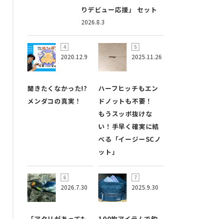
りデビュー応援」 セット
2026.8.3
2020.12.9
2025.11.26
聞きたくなかった!?
ハーフヒッチもエン
メンダコの真実！
ドノットも不要！
もうスッポ抜けな
い！手早く確実に結
べる「イージーSCノ
ット」
2026.7.30
2025.9.30
「アタリがあっても
100均アイテムで釣