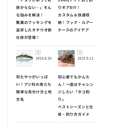
掛からない…」そん
りギアDIY！
な悩みを解決！
カスタム＆快適収
驚異のフッキングを
納！フック・ルアー
追求したタチウオ新
ケースのアイデア
仕掛が登場！
2016.8.20
2025.9.12
似たやつがいっぱ
初心者でもかんた
い！アジ科の魚たち
ん！一度はチャレン
簡単な見分け方と地
ジしたい「タコ釣
方名
り」
ベストシーズンと仕
掛・釣り方ガイド