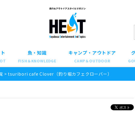
ット
魚・知識
キャンプ・アウトドア
POT
FISH＆KNOWLEDGE
CAMP＆OUTDOOR
GO
覧
>
tsuribori cafe Clover（釣り堀カフェクローバー）