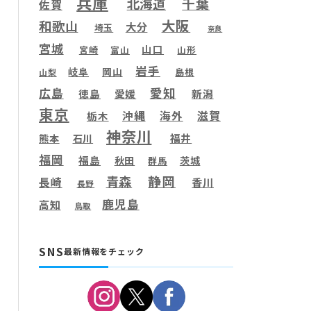
兵庫
千葉
北海道
佐賀
大阪
和歌山
大分
埼玉
奈良
宮城
山口
宮崎
富山
山形
岩手
岐阜
岡山
島根
山梨
愛知
広島
徳島
愛媛
新潟
東京
滋賀
沖縄
海外
栃木
神奈川
福井
熊本
石川
福岡
福島
秋田
茨城
群馬
静岡
青森
長崎
香川
長野
鹿児島
高知
鳥取
SNS
最新情報をチェック