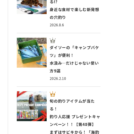
る!?
身近な食材で楽しむ新発想
の穴釣り
2026.8.6
ダイソーの「キャンプバケ
ツ」が便利！
水汲み…だけじゃない使い
方9選
2026.2.10
旬の釣りアイテムが当た
る！
釣り人応援 プレゼントキャ
ンペーン！！【第48弾】
まずはサビキから！「海釣