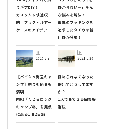
りギアDIY！
掛からない…」そん
カスタム＆快適収
な悩みを解決！
納！フック・ルアー
驚異のフッキングを
ケースのアイデア
追求したタチウオ新
仕掛が登場！
2026.8.7
2021.5.20
【バイク×海辺キャ
縮められなくなった
ンプ】釣りも絶景も
振出竿どうしてます
満喫！
か？
南紀「くじらロック
1人でもできる固着解
キャンプ場」を拠点
消法
に巡る1泊2日旅