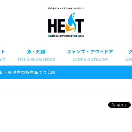
ット
魚・知識
キャンプ・アウトドア
POT
FISH＆KNOWLEDGE
CAMP＆OUTDOOR
GO
覧
>
鹿児島市桜島海づり公園