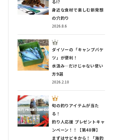
る!?
身近な食材で楽しむ新発想
の穴釣り
2026.8.6
ダイソーの「キャンプバケ
ツ」が便利！
水汲み…だけじゃない使い
方9選
2026.2.10
旬の釣りアイテムが当た
る！
釣り人応援 プレゼントキャ
ンペーン！！【第48弾】
まずはサビキから！「海釣