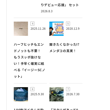
りデビュー応援」 セット
2026.8.3
2025.11.26
2020.12.9
ハーフヒッチもエン
聞きたくなかった!?
ドノットも不要！
メンダコの真実！
もうスッポ抜けな
い！手早く確実に結
べる「イージーSCノ
ット」
2025.9.30
2026.7.30
100均アイテムで釣
「アタリがあっても