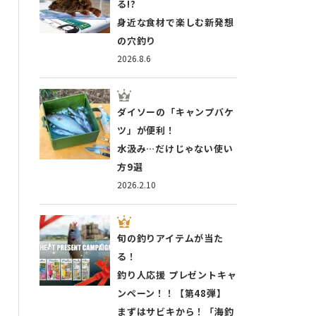
る!?
身近な食材で楽しむ新発想
の穴釣り
2026.8.6
ダイソーの「キャンプバケ
ツ」が便利！
水汲み…だけじゃない使い
方9選
2026.2.10
旬の釣りアイテムが当た
る！
釣り人応援 プレゼントキャ
ンペーン！！【第48弾】
まずはサビキから！「海釣