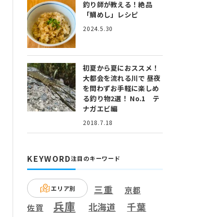
釣り師が教える！絶品
「鯛めし」レシピ
2024.5.30
初夏から夏におススメ！
大都会を流れる川で 昼夜
を問わずお手軽に楽しめ
る釣り物2選！ No.1 テ
ナガエビ編
2018.7.18
KEYWORD
注目のキーワード
三重
エリア別
京都
兵庫
千葉
北海道
佐賀