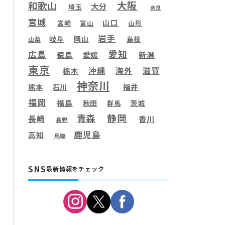
大阪
和歌山
大分
埼玉
奈良
宮城
山口
宮崎
富山
山形
岩手
岐阜
岡山
島根
山梨
愛知
広島
徳島
愛媛
新潟
東京
滋賀
沖縄
海外
栃木
神奈川
福井
熊本
石川
福岡
福島
秋田
茨城
群馬
静岡
青森
長崎
香川
長野
鹿児島
高知
鳥取
SNS
最新情報をチェック