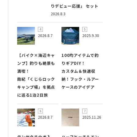
りデビュー応援」 セット
2026.8.3
2026.8.7
2025.9.30
【バイク×海辺キャ
100均アイテムで釣
ンプ】釣りも絶景も
りギアDIY！
満喫！
カスタム＆快適収
南紀「くじらロック
納！フック・ルアー
キャンプ場」を拠点
ケースのアイデア
に巡る1泊2日旅
2026.8.7
2025.11.26
テンヤタチウオ入
ハーフヒッチもエン