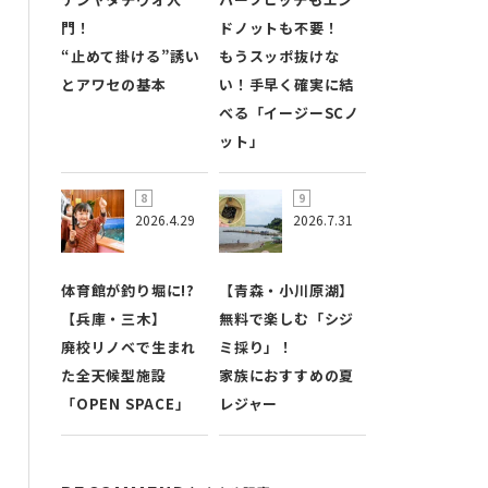
門！
ドノットも不要！
“止めて掛ける”誘い
もうスッポ抜けな
とアワセの基本
い！手早く確実に結
べる「イージーSCノ
ット」
2026.4.29
2026.7.31
体育館が釣り堀に!?
【青森・小川原湖】
【兵庫・三木】
無料で楽しむ「シジ
廃校リノベで生まれ
ミ採り」！
た全天候型施設
家族におすすめの夏
「OPEN SPACE」
レジャー