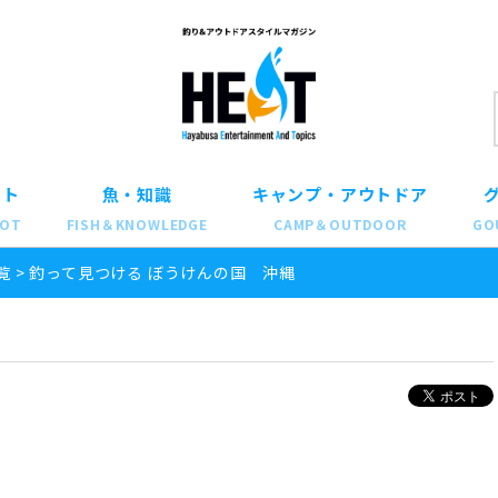
ット
魚・知識
キャンプ・アウトドア
POT
FISH＆KNOWLEDGE
CAMP＆OUTDOOR
GO
覧
>
釣って見つける ぼうけんの国 沖縄