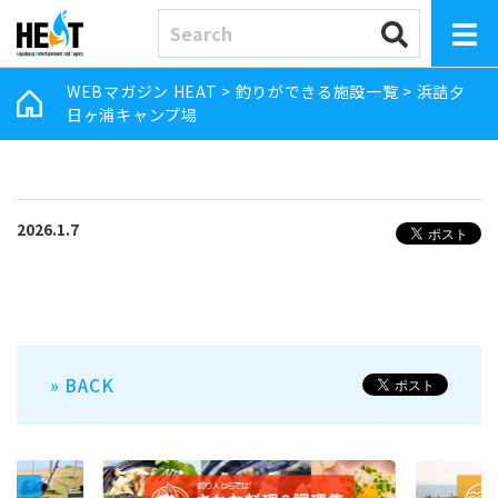
WEBマガジン HEAT
>
釣りができる施設一覧
>
浜詰夕
日ヶ浦キャンプ場
2026.1.7
» BACK