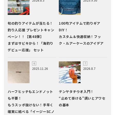
2026.8.3
2025.9.30
旬の釣りアイテムが当たる！
100均アイテムで釣りギア
釣り人応援 プレゼントキャン
DIY！
ペーン！！【第48弾】
カスタム＆快適収納！フッ
まずはサビキから！「海釣り
ク・ルアーケースのアイデア
デビュー応援」 セット
2025.11.26
2026.8.7
ハーフヒッチもエンドノット
テンヤタチウオ入門！
も不要！
“止めて掛ける”誘いとアワセ
もうスッポ抜けない！手早く
の基本
確実に結べる「イージーSCノ