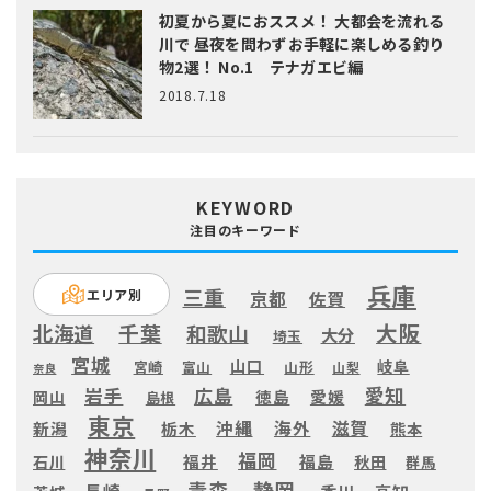
初夏から夏におススメ！ 大都会を流れる
川で 昼夜を問わずお手軽に楽しめる釣り
物2選！ No.1 テナガエビ編
2018.7.18
KEYWORD
注目のキーワード
兵庫
三重
エリア別
京都
佐賀
大阪
千葉
北海道
和歌山
大分
埼玉
宮城
山口
岐阜
宮崎
富山
山形
山梨
奈良
愛知
広島
岩手
徳島
愛媛
岡山
島根
東京
滋賀
沖縄
海外
新潟
栃木
熊本
神奈川
福岡
福井
福島
秋田
石川
群馬
静岡
青森