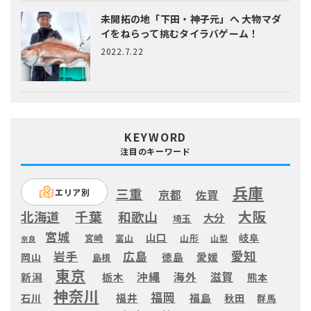
未開拓の地「下田・神子元」へ
大物マダ
イをねらって挑むタイラバゲーム！
2022.7.22
KEYWORD
注目のキーワード
兵庫
三重
エリア別
京都
佐賀
大阪
千葉
北海道
和歌山
大分
埼玉
宮城
山口
岐阜
宮崎
富山
山形
山梨
奈良
愛知
広島
岩手
徳島
愛媛
岡山
島根
東京
滋賀
沖縄
海外
新潟
栃木
熊本
神奈川
福岡
福井
福島
秋田
石川
群馬