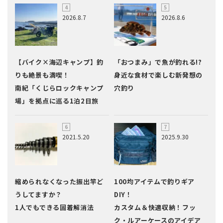
2026.8.7
2026.8.6
【バイク×海辺キャンプ】釣
「おつまみ」で魚が釣れる!?
りも絶景も満喫！
身近な食材で楽しむ新発想の
南紀「くじらロックキャンプ
穴釣り
場」を拠点に巡る1泊2日旅
2021.5.20
2025.9.30
縮められなくなった振出竿ど
100均アイテムで釣りギア
うしてますか？
DIY！
1人でもできる固着解消法
カスタム＆快適収納！フッ
ク・ルアーケースのアイデア