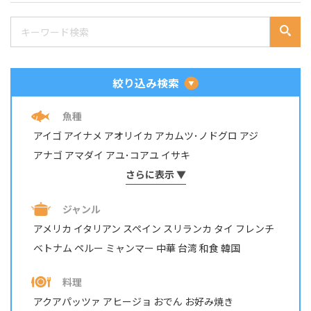
絞り込み検索
魚種
アイゴ
アイナメ
アオリイカ
アカムツ･ノドグロ
アジ
アナゴ
アマダイ
アユ･コアユ
イサキ
イシダイ・イシガキダイ
さらに表示 ▼
イスズミ
イトヨリダイ
イワシ
ウナギ
ウミタナゴ
エビ・テナガエビ
ジャンル
オイカワ・カワムツ・モロコ
オニカサゴ
カサゴ
カジカ
アメリカ
イタリアン
スペイン
スリランカ
タイ
フレンチ
カツオ
カマス
カレイ
カワハギ
カンパチ
ベトナム
ペルー
ミャンマー
中華
台湾
和食
韓国
キジハタ・アコウ
キス
キュウセン･ベラ
ギンガメアジ・ロウニンアジ など
キンギョ
キンメダイ
料理
グチ･イシモチ
クロダイ・チヌ
ケンサキイカ
アクアパッツァ
アヒージョ
おでん
お好み焼き
コイ・ニゴイ
コウイカ
コブダイ
サケ･アキアジ