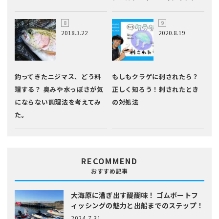
2018.3.22
2020.8.19
釣ってきたニジマス、どう料
もしもクラゲに刺されたら？
理する？ 臭みや水っぽさが気
正しく知ろう！刺されたとき
にならない調理法を考えてみ
の対処法
た。
RECOMMEND
おすすめ記事
大海原に漕ぎ出す醍醐味！
ゴムボートフ
ィッシングの魅力と出船までのステップ！
2024.7.31