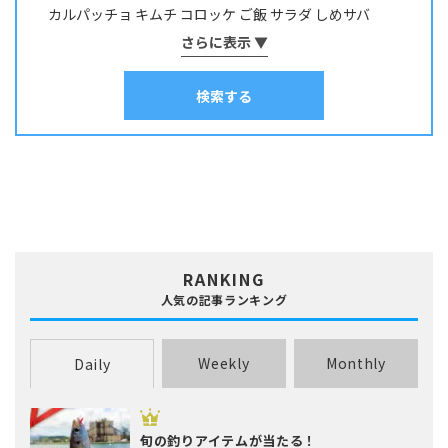
カルパッチョ
キムチ
コロッケ
ご飯
サラダ
しめサバ
サッパ・コノシロ
サバ
サヨリ
サワラ・サゴシ
シイラ
しゃぶしゃぶ
そうめん
さらに表示 ▼
ソテー
タコ焼き
チヂミ
スズキ
スズメダイ
スルメイカ
ソイ
その他
タイ
チャーハン
パスタ
ホイル焼き
マリネ
みりん干し
タカノハダイ
タコ
タチウオ
タナゴ
タラ
検索する
ムニエル
串物
丼
出汁
刺身
南蛮漬け
和え物
塩焼き
塩辛
チダイ・レンコダイ
トラウト･マス
ナマズ
寿司
干物
揚げ物
昆布締め
春巻き
汁物
漬け料理
ニザダイ・サンノジ
ニシン
ネズミゴチ・メゴチ
炊き込みご飯
炒め物
焼き物
照り焼き
煮付け・煮物
ネンブツダイ
ハゼ
ハタ
ヒラマサ
ヒラメ
煮込み料理
燻製
茹で料理
蒸し料理
酢締め
鍋
麺類
フエダイ・フエフキダイ
フグ
ブダイ
フナ･ヘラブナ
ブラックバス
ブリ･ハマチ
ホウボウ
ホッケ
マエソ・エソ
マグロ
マゴチ
ムツ･クロムツ
メジナ･グレ
メッキ
メバル
RANKING
ヤリイカ
ワカサギ
人気の記事ランキング
Weekly
Monthly
Daily
旬の釣りアイテムが当たる！