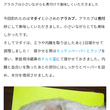
アラカブは小さいながらも煮付けで美味しくいただきました
今回釣れたのは
マダイ
と小さめの
アラカブ
。アラカブは
煮付
け
にして美味しくいただきました。小さいながらとても美味
しかったです。
そしてマダイは、エラや内臓を取り出したあと2日寝かせて
調理しました！ 寝かせる際は
キッチンペーパーとラップ
を
使い、家庭用冷蔵庫の
チルド室
にて寝かせておきました。内
臓と血合いを取ったあとの部分にはしっかりとペーパーを詰
め、水分を吸収させましたよ。