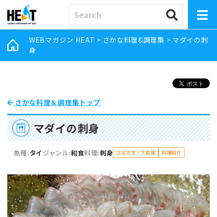
WEBマガジン HEAT
>
さかな料理&調理集
>
マダイの刺
身
さかな料理＆調理集トップ
マダイの刺身
魚種:
タイ
ジャンル:
和食
料理:
刺身
さばき方・下処理
料理紹介