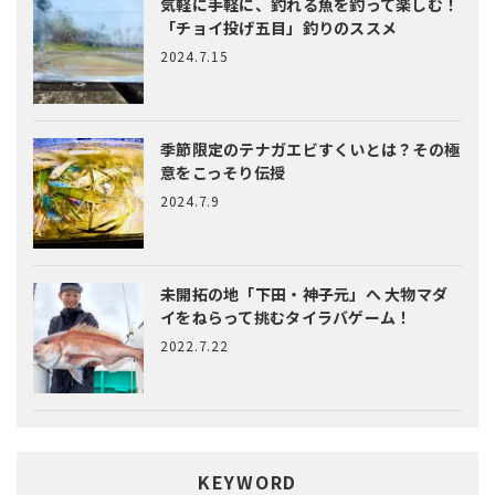
気軽に手軽に、釣れる魚を釣って楽しむ！
「チョイ投げ五目」釣りのススメ
2024.7.15
季節限定のテナガエビすくいとは？
その極
意をこっそり伝授
2024.7.9
未開拓の地「下田・神子元」へ
大物マダ
イをねらって挑むタイラバゲーム！
2022.7.22
KEYWORD