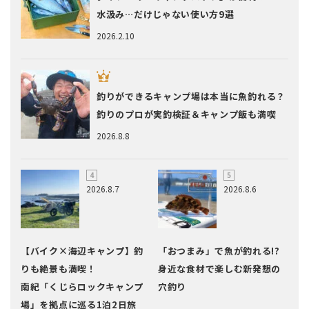
水汲み…だけじゃない使い方9選
2026.2.10
釣りができるキャンプ場は本当に魚釣れる？
釣りのプロが実釣検証＆キャンプ飯も満喫
2026.8.8
2026.8.7
2026.8.6
【バイク×海辺キャンプ】釣
「おつまみ」で魚が釣れる!?
りも絶景も満喫！
身近な食材で楽しむ新発想の
南紀「くじらロックキャンプ
穴釣り
場」を拠点に巡る1泊2日旅