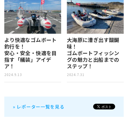
より快適なゴムボート
大海原に漕ぎ出す醍醐
釣行を！
味！
安心・安全・快適を目
ゴムボートフィッシン
指す「艤装」アイデ
グの魅力と出船までの
ア！
ステップ！
2024.9.13
2024.7.31
» レポーター一覧を見る