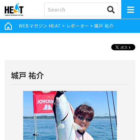
WEBマガジン HEAT
>
レポーター
>
城戸 祐介
城戸 祐介