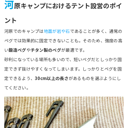
河
原キャンプにおけるテント設営のポイ
ント
河原でのキャンプは
地面が岩や石
であることが多く、通常の
ペグでは効果的に固定できないことも。そのため、強度の高
い
鍛造ペグ
や
チタン製のペグ
が最適です。
砂利になっている場所も多いので、短いペグだとしっかり固
定できず抜けやすくなってしまいます。しっかりとペグを固
定できるよう、
30cm以上の長さ
があるものを選ぶようにし
てください。