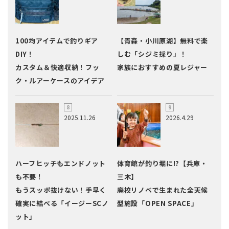
100均アイテムで釣りギア
【青森・小川原湖】無料で楽
DIY！
しむ「シジミ採り」！
カスタム＆快適収納！フッ
家族におすすめの夏レジャー
ク・ルアーケースのアイデア
2025.11.26
2026.4.29
ハーフヒッチもエンドノット
体育館が釣り堀に!?【兵庫・
も不要！
三木】
もうスッポ抜けない！手早く
廃校リノベで生まれた全天候
確実に結べる「イージーSCノ
型施設「OPEN SPACE」
ット」