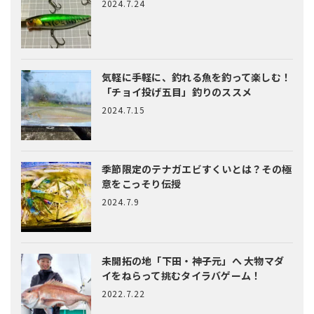
2024.7.24
気軽に手軽に、釣れる魚を釣って楽しむ！
「チョイ投げ五目」釣りのススメ
2024.7.15
季節限定のテナガエビすくいとは？
その極
意をこっそり伝授
2024.7.9
未開拓の地「下田・神子元」へ
大物マダ
イをねらって挑むタイラバゲーム！
2022.7.22