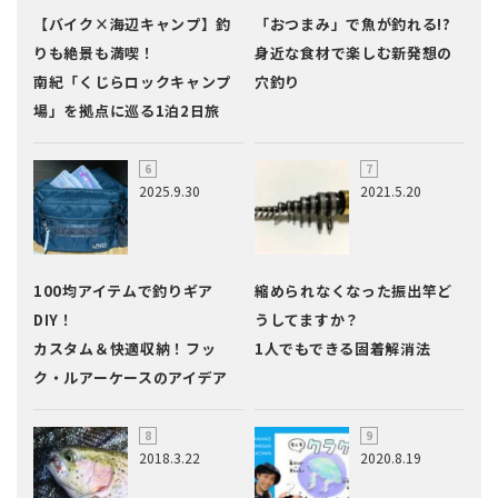
【バイク×海辺キャンプ】釣
「おつまみ」で魚が釣れる!?
りも絶景も満喫！
身近な食材で楽しむ新発想の
南紀「くじらロックキャンプ
穴釣り
場」を拠点に巡る1泊2日旅
2025.9.30
2021.5.20
100均アイテムで釣りギア
縮められなくなった振出竿ど
DIY！
うしてますか？
カスタム＆快適収納！フッ
1人でもできる固着解消法
ク・ルアーケースのアイデア
2018.3.22
2020.8.19