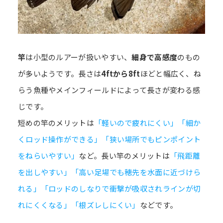
竿
は小型のルアーが扱いやすい、
細身で高感度
のもの
が多いようです。長さは
4ftから8ft
ほどと幅広く、ね
らう魚種やメインフィールドによって長さが変わる感
じです。
短めの竿のメリットは
「軽いので疲れにくい」「細か
くロッド操作ができる」「狭い場所でもピンポイント
をねらいやすい」
など。長い竿のメリットは
「飛距離
を出しやすい」「高い足場でも穂先を水面に近づけら
れる」「ロッドのしなりで衝撃が吸収されラインが切
れにくくなる」「根ズレしにくい」
などです。