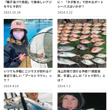
「磯子海づり施設」で美味しいアジ
に！
「タダ巻き」で釣れるボート
をサビキ釣り
シーバスはいかが？
2023.10.24
2024.3.22
いつでも手軽にニジマスが釣れる!?
海上釣堀で流行る予感??
感度抜
身近で楽しい「プールトラウト」っ
群、手返しよしの「ミャク釣り」と
て？
は？
2024.4.16
2024.7.2