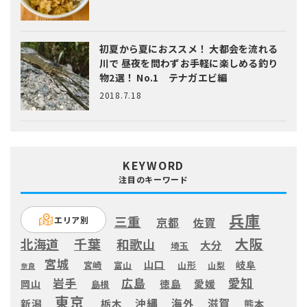
初夏から夏におススメ！ 大都会を流れる
川で 昼夜を問わずお手軽に楽しめる釣り
物2選！ No.1 テナガエビ編
2018.7.18
KEYWORD
注目のキーワード
兵庫
三重
エリア別
京都
佐賀
大阪
千葉
北海道
和歌山
大分
埼玉
宮城
山口
岐阜
宮崎
富山
山形
山梨
奈良
愛知
広島
岩手
徳島
愛媛
岡山
島根
東京
滋賀
沖縄
海外
新潟
栃木
熊本