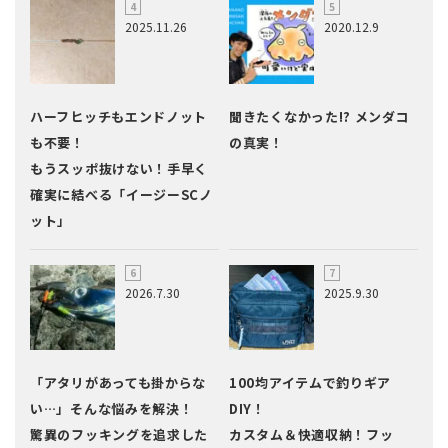
2025.11.26
2020.12.9
ハーフヒッチもエンドノット
聞きたくなかった!? メンダコ
も不要！
の真実！
もうスッポ抜けない！手早く
確実に結べる「イージーSCノ
ット」
2026.7.30
2025.9.30
「アタリがあっても掛からな
100均アイテムで釣りギア
い…」そんな悩みを解決！
DIY！
驚異のフッキングを追求した
カスタム＆快適収納！フッ