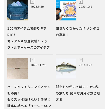
2025.9.30
2020.12.9
100均アイテムで釣りギア
聞きたくなかった!? メンダコ
DIY！
の真実！
カスタム＆快適収納！フッ
ク・ルアーケースのアイデア
2025.11.26
2016.8.20
ハーフヒッチもエンドノット
似たやつがいっぱい！アジ科
も不要！
の魚たち 簡単な見分け方と地
もうスッポ抜けない！手早く
方名
確実に結べる「イージーSCノ