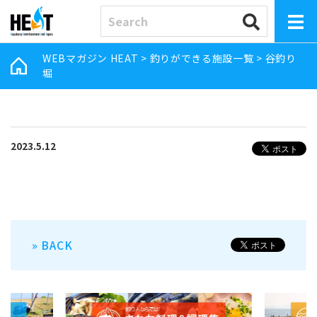
WEBマガジン HEAT
>
釣りができる施設一覧
>
谷釣り
堀
2023.5.12
» BACK