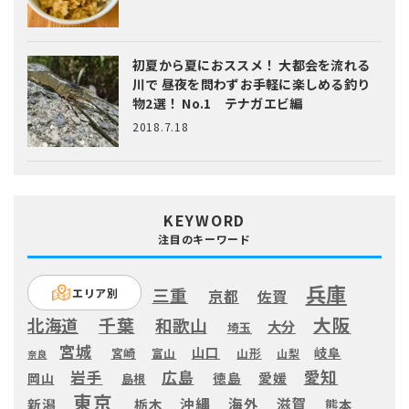
初夏から夏におススメ！ 大都会を流れる
川で 昼夜を問わずお手軽に楽しめる釣り
物2選！ No.1 テナガエビ編
2018.7.18
KEYWORD
注目のキーワード
兵庫
三重
エリア別
京都
佐賀
大阪
千葉
北海道
和歌山
大分
埼玉
宮城
山口
岐阜
宮崎
富山
山形
山梨
奈良
愛知
広島
岩手
徳島
愛媛
岡山
島根
東京
滋賀
沖縄
海外
新潟
栃木
熊本