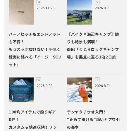
2025.11.26
2026.8.7
ハーフヒッチもエンドノット
【バイク×海辺キャンプ】釣
も不要！
りも絶景も満喫！
もうスッポ抜けない！手早く
南紀「くじらロックキャンプ
確実に結べる「イージーSCノ
場」を拠点に巡る1泊2日旅
ット」
2025.9.30
2026.8.7
100均アイテムで釣りギア
テンヤタチウオ入門！
DIY！
“止めて掛ける”誘いとアワセ
カスタム＆快適収納！フッ
の基本