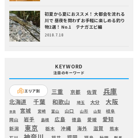
初夏から夏におススメ！ 大都会を流れる
川で 昼夜を問わずお手軽に楽しめる釣り
物2選！ No.1 テナガエビ編
2018.7.18
KEYWORD
注目のキーワード
兵庫
三重
エリア別
京都
佐賀
大阪
千葉
北海道
和歌山
大分
埼玉
宮城
山口
岐阜
宮崎
富山
山形
山梨
奈良
愛知
広島
岩手
徳島
愛媛
岡山
島根
東京
滋賀
沖縄
海外
新潟
栃木
熊本
神奈川
福岡
福井
福島
秋田
石川
群馬