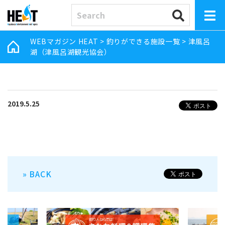
WEBマガジン HEAT
>
釣りができる施設一覧
>
津風呂
湖（津風呂湖観光協会）
2019.5.25
» BACK