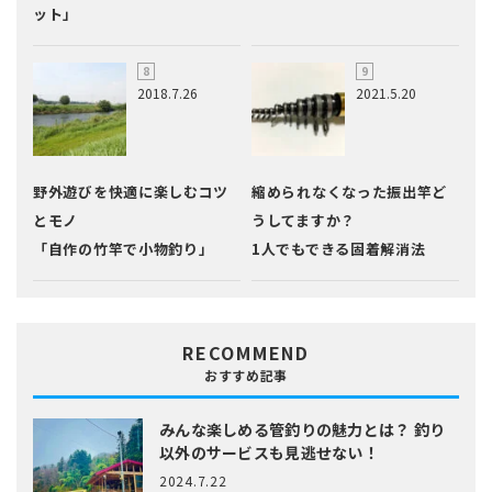
ット」
2018.7.26
2021.5.20
野外遊びを快適に楽しむコツ
縮められなくなった振出竿ど
とモノ
うしてますか？
「自作の竹竿で小物釣り」
1人でもできる固着解消法
RECOMMEND
おすすめ記事
みんな楽しめる管釣りの魅力とは？
釣り
以外のサービスも見逃せない！
2024.7.22