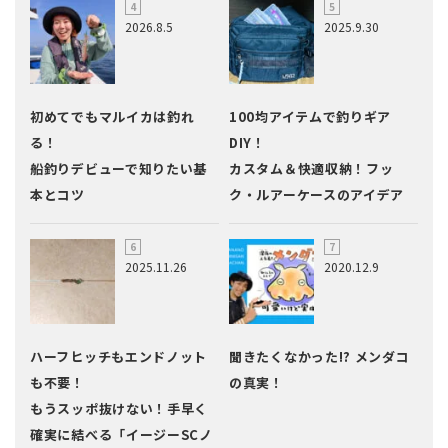
2026.8.5
2025.9.30
初めてでもマルイカは釣れ
100均アイテムで釣りギア
る！
DIY！
船釣りデビューで知りたい基
カスタム＆快適収納！フッ
本とコツ
ク・ルアーケースのアイデア
2025.11.26
2020.12.9
ハーフヒッチもエンドノット
聞きたくなかった!? メンダコ
も不要！
の真実！
もうスッポ抜けない！手早く
確実に結べる「イージーSCノ