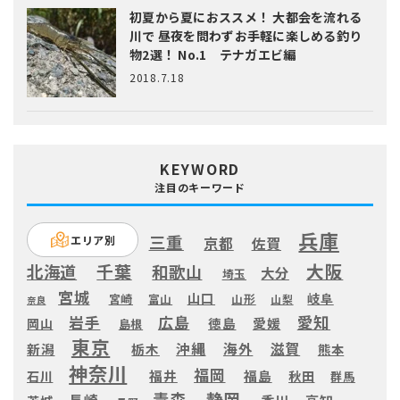
初夏から夏におススメ！ 大都会を流れる
川で 昼夜を問わずお手軽に楽しめる釣り
物2選！ No.1 テナガエビ編
2018.7.18
KEYWORD
注目のキーワード
兵庫
三重
エリア別
京都
佐賀
大阪
千葉
北海道
和歌山
大分
埼玉
宮城
山口
岐阜
宮崎
富山
山形
山梨
奈良
愛知
広島
岩手
徳島
愛媛
岡山
島根
東京
滋賀
沖縄
海外
新潟
栃木
熊本
神奈川
福岡
福井
福島
秋田
石川
群馬
静岡
青森