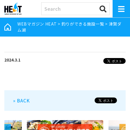
WEBマガジン HEAT
>
釣りができる施設一覧
>
津賀ダ
ム湖
2024.3.1
» BACK