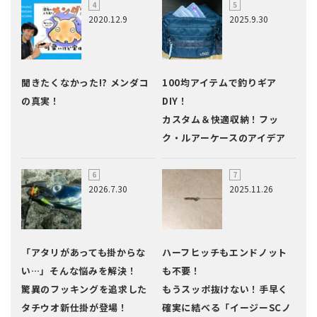
2020.12.9
2025.9.30
聞きたくなかった!? メンダコ
100均アイテムで釣りギア
の真実！
DIY！
カスタム＆快適収納！フッ
ク・ルアーケースのアイデア
2026.7.30
2025.11.26
「アタリがあっても掛からな
ハーフヒッチもエンドノット
い…」そんな悩みを解決！
も不要！
驚異のフッキングを追求した
もうスッポ抜けない！手早く
タチウオ新仕掛が登場！
確実に結べる「イージーSCノ