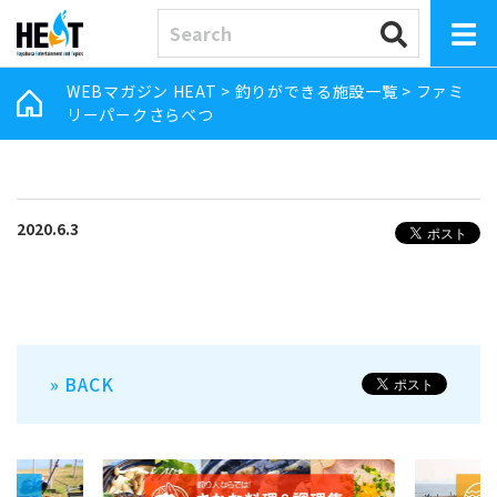
WEBマガジン HEAT
>
釣りができる施設一覧
>
ファミ
リーパークさらべつ
2020.6.3
» BACK