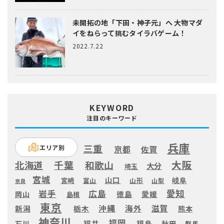
未開拓の地「下田・神子元」へ
大物マダ
イをねらって挑むタイラバゲーム！
2022.7.22
KEYWORD
注目のキーワード
兵庫
三重
エリア別
京都
佐賀
大阪
千葉
北海道
和歌山
大分
埼玉
宮城
山口
岐阜
宮崎
富山
山形
山梨
奈良
愛知
広島
岩手
徳島
愛媛
岡山
島根
東京
滋賀
沖縄
海外
新潟
栃木
熊本
神奈川
福岡
福井
福島
秋田
石川
群馬