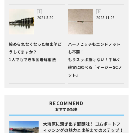
2021.5.20
2025.11.26
縮められなくなった振出竿ど
ハーフヒッチもエンドノット
うしてますか？
も不要！
1人でもできる固着解消法
もうスッポ抜けない！手早く
確実に結べる「イージーSCノ
ット」
RECOMMEND
おすすめ記事
大海原に漕ぎ出す醍醐味！
ゴムボートフ
ィッシングの魅力と出船までのステップ！