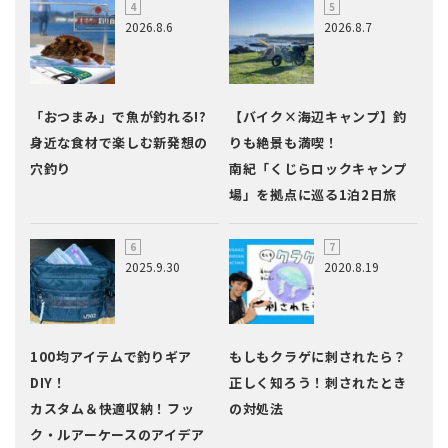
2026.8.6
2026.8.7
「おつまみ」で魚が釣れる!?
【バイク×海辺キャンプ】釣
身近な食材で楽しむ新発想の
りも絶景も満喫！
穴釣り
南紀「くじらロックキャンプ
場」を拠点に巡る1泊2日旅
2025.9.30
2020.8.19
100均アイテムで釣りギア
もしもクラゲに刺されたら？
DIY！
正しく知ろう！刺されたとき
カスタム＆快適収納！フッ
の対処法
ク・ルアーケースのアイデア