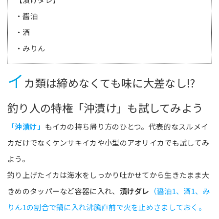
・醬油
・酒
・みりん
イ
カ類は締めなくても味に大差なし!?
釣り人の特権「沖漬け」も試してみよう
「沖漬け」
もイカの持ち帰り方のひとつ。代表的なスルメイ
カだけでなくケンサキイカや小型のアオリイカでも試してみ
よう。
釣り上げたイカは海水をしっかり吐かせてから生きたまま大
きめのタッパーなど容器に入れ、
漬けダレ
（醤油1、酒1、み
りん1の割合で鍋に入れ沸騰直前で火を止めさましておく。