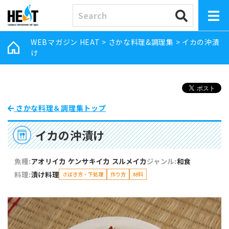
WEBマガジン HEAT
>
さかな料理&調理集
>
イカの沖漬
け
さかな料理＆調理集トップ
イカの沖漬け
魚種:
アオリイカ
ケンサキイカ
スルメイカ
ジャンル:
和食
料理:
漬け料理
さばき方・下処理
作り方
材料