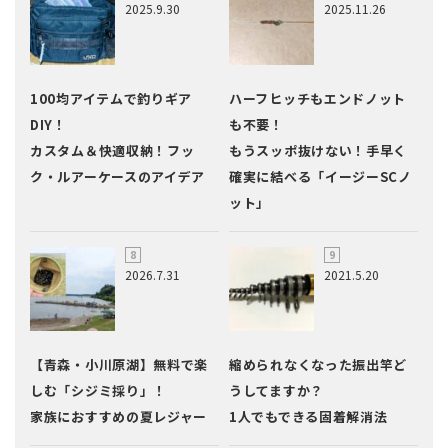
2025.9.30
2025.11.26
100均アイテムで釣りギア
ハーフヒッチもエンドノット
DIY！
も不要！
カスタム＆快適収納！フッ
もうスッポ抜けない！手早く
ク・ルアーケースのアイデア
確実に結べる「イージーSCノ
ット」
2026.7.31
2021.5.20
【青森・小川原湖】無料で楽
縮められなくなった振出竿ど
しむ「シジミ採り」！
うしてますか？
家族におすすめの夏レジャー
1人でもできる固着解消法