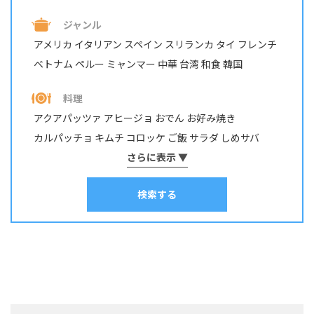
ウナギ
ウミタナゴ
エビ・テナガエビ
ジャンル
オイカワ・カワムツ・モロコ
オニカサゴ
カサゴ
カジカ
アメリカ
イタリアン
スペイン
スリランカ
タイ
フレンチ
カツオ
カマス
カレイ
カワハギ
カンパチ
ベトナム
ペルー
ミャンマー
中華
台湾
和食
韓国
キジハタ・アコウ
キス
キュウセン･ベラ
ギンガメアジ・ロウニンアジ など
キンギョ
キンメダイ
料理
グチ･イシモチ
クロダイ・チヌ
ケンサキイカ
アクアパッツァ
アヒージョ
おでん
お好み焼き
コイ・ニゴイ
コウイカ
コブダイ
サケ･アキアジ
カルパッチョ
キムチ
コロッケ
ご飯
サラダ
しめサバ
サッパ・コノシロ
サバ
サヨリ
サワラ・サゴシ
シイラ
しゃぶしゃぶ
そうめん
さらに表示 ▼
ソテー
タコ焼き
チヂミ
スズキ
スズメダイ
スルメイカ
ソイ
その他
タイ
チャーハン
パスタ
ホイル焼き
マリネ
みりん干し
タカノハダイ
タコ
タチウオ
タナゴ
タラ
検索する
ムニエル
串物
丼
出汁
刺身
南蛮漬け
和え物
塩焼き
塩辛
チダイ・レンコダイ
トラウト･マス
ナマズ
寿司
干物
揚げ物
昆布締め
春巻き
汁物
漬け料理
ニザダイ・サンノジ
ニシン
ネズミゴチ・メゴチ
炊き込みご飯
炒め物
焼き物
照り焼き
煮付け・煮物
ネンブツダイ
ハゼ
ハタ
ヒラマサ
ヒラメ
煮込み料理
燻製
茹で料理
蒸し料理
酢締め
鍋
麺類
フエダイ・フエフキダイ
フグ
ブダイ
フナ･ヘラブナ
ブラックバス
ブリ･ハマチ
ホウボウ
ホッケ
マエソ・エソ
マグロ
マゴチ
ムツ･クロムツ
メジナ･グレ
メッキ
メバル