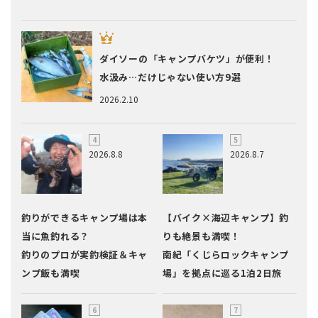
ダイソーの「キャンプバケツ」が便利！
水汲み…だけじゃない使い方9選
2026.2.10
2026.8.8
2026.8.7
釣りができるキャンプ場は本
【バイク×海辺キャンプ】釣
当に魚釣れる？
りも絶景も満喫！
釣りのプロが実釣検証＆キャ
南紀「くじらロックキャンプ
ンプ飯も満喫
場」を拠点に巡る1泊2日旅