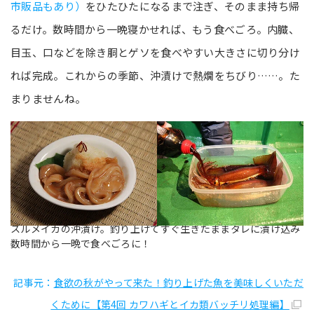
市販品もあり）
をひたひたになるまで注ぎ、そのまま持ち帰
るだけ。数時間から一晩寝かせれば、もう食べごろ。内臓、
目玉、口などを除き胴とゲソを食べやすい大きさに切り分け
れば完成。これからの季節、沖漬けで熱燗をちびり……。た
まりませんね。
スルメイカの沖漬け。釣り上げてすぐ生きたままタレに漬け込み
数時間から一晩で食べごろに！
記事元：
食欲の秋がやって来た！釣り上げた魚を美味しくいただ
くために【第4回 カワハギとイカ類バッチリ処理編】