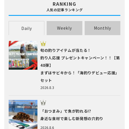
RANKING
ヤリイカ
ワカサギ
人気の記事ランキング
Weekly
Monthly
Daily
旬の釣りアイテムが当たる！
釣り人応援 プレゼントキャンペーン！！【第
48弾】
まずはサビキから！「海釣りデビュー応援」
セット
2026.8.3
「おつまみ」で魚が釣れる!?
身近な食材で楽しむ新発想の穴釣り
2026.8.6