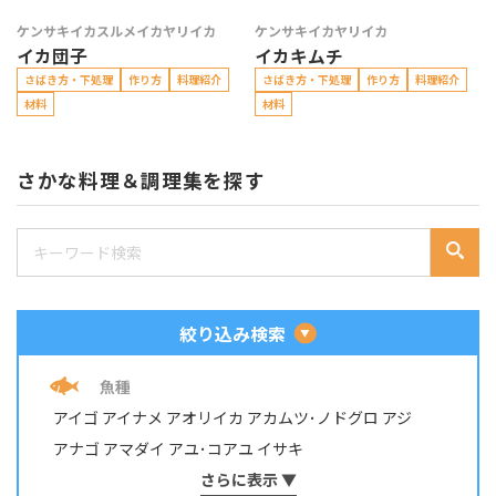
ケンサキイカ
スルメイカ
ヤリイカ
ケンサキイカ
ヤリイカ
イカ団子
イカキムチ
さばき方・下処理
作り方
料理紹介
さばき方・下処理
作り方
料理紹介
材料
材料
さかな料理＆調理集を探す
絞り込み検索
魚種
アイゴ
アイナメ
アオリイカ
アカムツ･ノドグロ
アジ
アナゴ
アマダイ
アユ･コアユ
イサキ
イシダイ・イシガキダイ
さらに表示 ▼
イスズミ
イトヨリダイ
イワシ