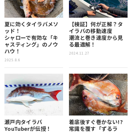
【検証】何が正解？タ
夏に効くタイラバメソ
イラバの移動速度
ッド！
潮流と巻き速度から見
シャローで有効な「キ
る最適解！
ャスティング」のノウ
ハウ！
2024.11.27
2025.8.6
瀬戸内タイラバ
着底後すぐ巻かない!?
YouTuberが伝授！
常識を覆す「ずるラ