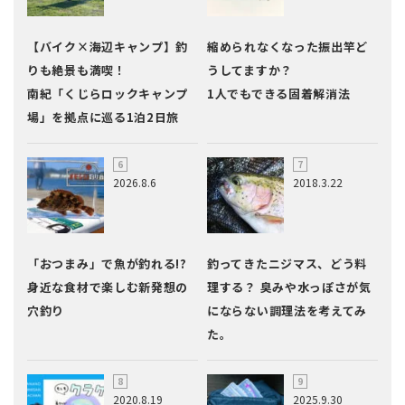
【バイク×海辺キャンプ】釣
縮められなくなった振出竿ど
りも絶景も満喫！
うしてますか？
南紀「くじらロックキャンプ
1人でもできる固着解消法
場」を拠点に巡る1泊2日旅
2026.8.6
2018.3.22
「おつまみ」で魚が釣れる!?
釣ってきたニジマス、どう料
身近な食材で楽しむ新発想の
理する？ 臭みや水っぽさが気
穴釣り
にならない調理法を考えてみ
た。
2020.8.19
2025.9.30