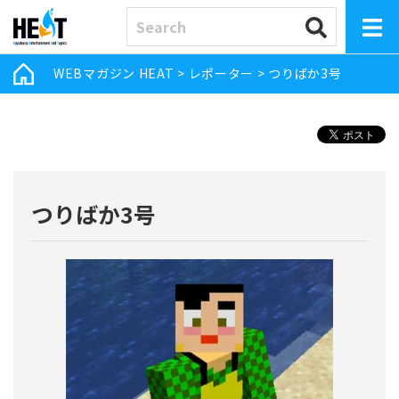
WEBマガジン HEAT
>
レポーター
>
つりばか3号
つりばか3号