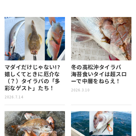
マダイだけじゃない!?
冬の高松沖タイラバ
嬉しくてときに厄介な
海苔食いタイは超スロ
（？）タイラバの「多
ーで中層をねらえ！
彩なゲスト」たち！
2026.3.10
2026.7.14